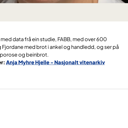
r med data frå ein studie, FABB, med over 600
g Fjordane med brot i ankel og handledd, og ser på
eoporose og beinbrot.
er:
Anja Myhre Hjelle - Nasjonalt vitenarkiv