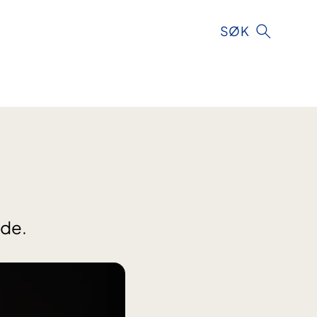
SØK
rde.