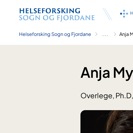
Hopp
til
innhald
Helseforsking Sogn og Fjordane
..
.
Anja M
Anja My
Overlege, Ph.D,