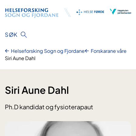
Hopp
til
innhald
SØK
Helseforsking Sogn og Fjordane
Forskarane våre
Siri Aune Dahl
Siri Aune Dahl
Ph.D kandidat og fysioterapaut