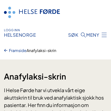
Hopp
til
innhald
LOGG INN
HELSENORGE
SØK
MENY
Framside
Anafylaksi-skrin
Anafylaksi-skrin
I Helse Førde har vi utvekla vårt eige
akuttskrin til bruk ved anafylaktisk sjokk hos
pasientar. Her finn du informasjon om