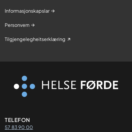
Informasjonskapslar
Personvern
Tilgjengelegheitserklæring
Kontaktinformasjon
TELEFON
57 83 90 00