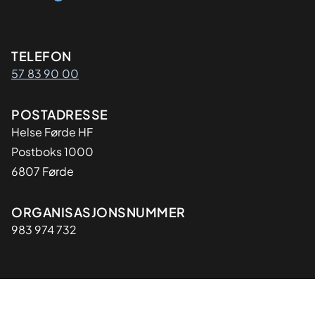
Kontaktinformasjon
TELEFON
57 83 90 00
Adresse
POSTADRESSE
Helse Førde HF
Postboks 1000
6807 Førde
Organisasjon
ORGANISASJONSNUMMER
983 974 732