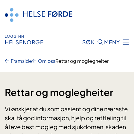
Hopp
til
innhald
LOGG INN
HELSENORGE
SØK
MENY
Framside
Om oss
Rettar og moglegheiter
Rettar og moglegheiter
Vi ønskjer at du som pasient og dine næraste
skal få god informasjon, hjelp og rettleiing til
å leve best mogleg med sjukdomen, skaden