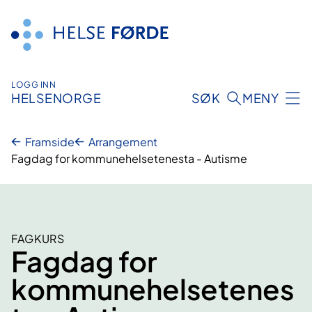
Hopp
til
innhald
LOGG INN
HELSENORGE
SØK
MENY
Framside
Arrangement
Fagdag for kommunehelsetenesta - Autisme
FAGKURS
Fagdag for
kommunehelsetenes