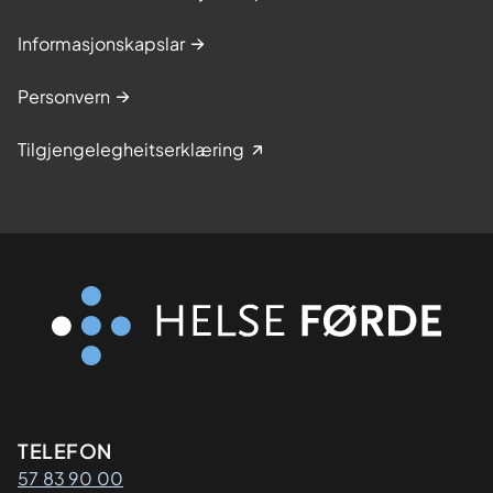
Informasjonskapslar
Personvern
Tilgjengelegheitserklæring
Kontaktinformasjon
TELEFON
57 83 90 00