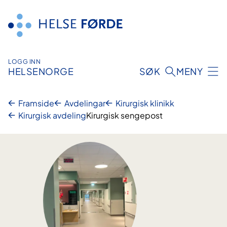
Hopp
til
innhald
LOGG INN
HELSENORGE
SØK
MENY
Framside
Avdelingar
Kirurgisk klinikk
Kirurgisk avdeling
Kirurgisk sengepost