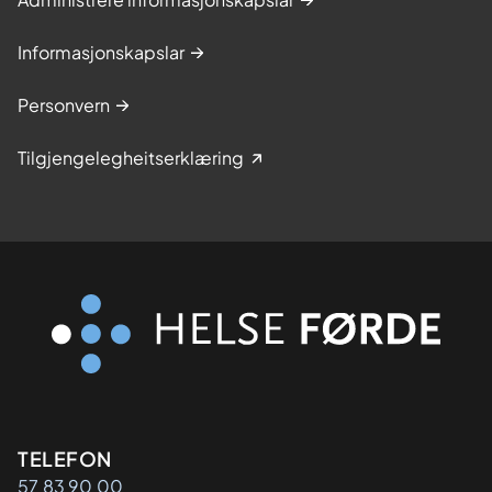
Informasjonskapslar
Personvern
Tilgjengelegheitserklæring
Kontaktinformasjon
TELEFON
57 83 90 00