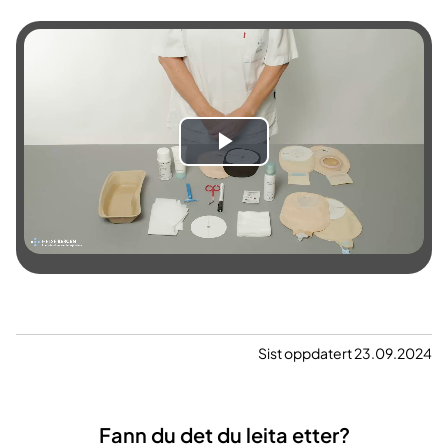
S
p
e
l
a
Sist oppdatert 23.09.2024
v
v
Fann du det du leita etter?