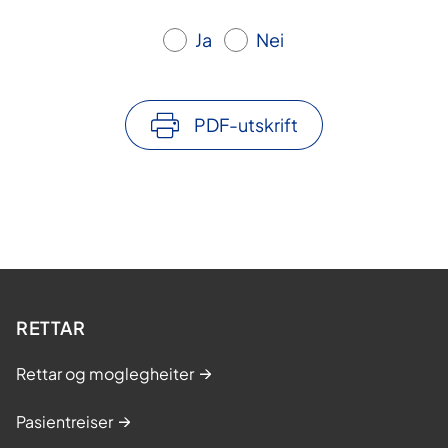
i
Ja
Nei
d
e
PDF-utskrift
o
RETTAR
Rettar og moglegheiter
Pasientreiser