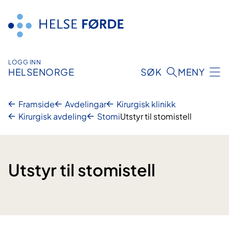
Hopp
til
innhald
LOGG INN
HELSENORGE
SØK
MENY
Framside
Avdelingar
Kirurgisk klinikk
Kirurgisk avdeling
Stomi
Utstyr til stomistell
Utstyr til stomistell