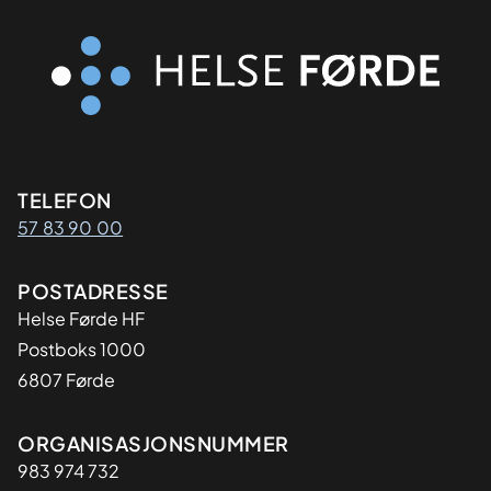
Kontaktinformasjon
TELEFON
57 83 90 00
Adresse
POSTADRESSE
Helse Førde HF
Postboks 1000
6807 Førde
Organisasjon
ORGANISASJONSNUMMER
983 974 732