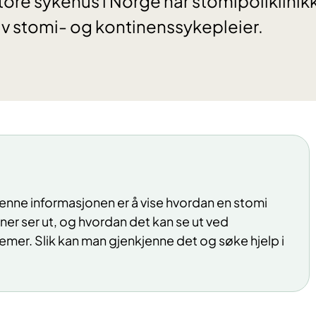
store sykehus i Norge har stomipoliklinik
 av stomi- og kontinenssykepleier.
nne informasjonen er å vise hvordan en stomi
er ser ut, og hvordan det kan se ut ved
lemer. Slik kan man gjenkjenne det og søke hjelp i