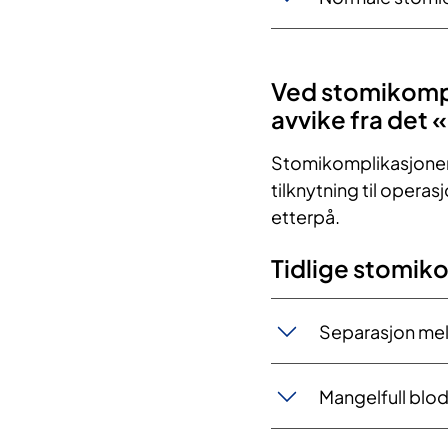
Ved stomikompl
avvike fra det
Stomikomplikasjoner bl
tilknytning til opera
etterpå.
Tidlige stomik
Separasjon mel
Mangelfull blod