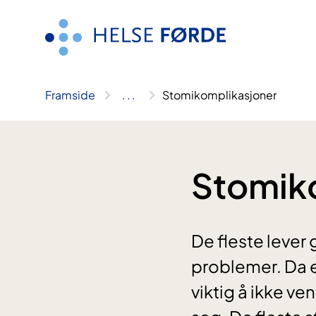
Hopp
til
innhald
Framside
..
.
Stomikomplikasjoner
Stomik
De fleste lever 
problemer. Da er
viktig å ikke v