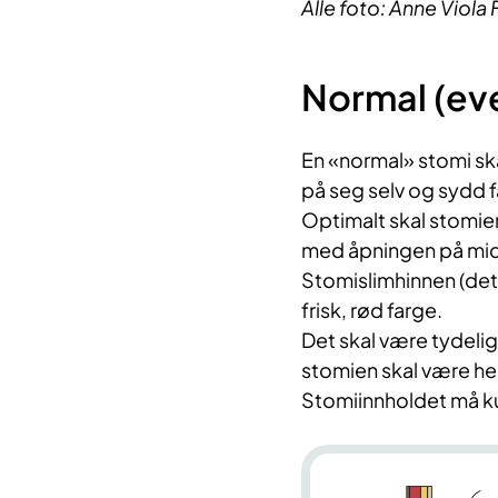
Alle foto: Anne Viola 
Normal (eve
En «normal» stomi skal
på seg selv og sydd fa
Optimalt skal stomien
med åpningen på mid
Stomislimhinnen (det 
frisk, rød farge.
Det skal være tydeli
stomien skal være he
Stomiinnholdet må k