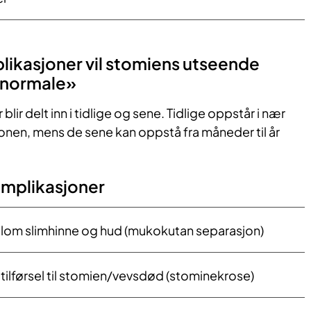
ikasjoner vil stomiens utseende
 «normale»
ir delt inn i tidlige og sene. Tidlige oppstår i nær
sjonen, mens de sene kan oppstå fra måneder til år
omplikasjoner
lom slimhinne og hud (mukokutan separasjon)
tilførsel til stomien/vevsdød (stominekrose)