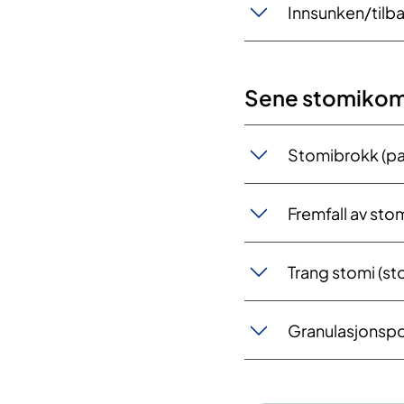
Innsunken/tilba
Sene stomikom
Stomibrokk (pa
Fremfall av sto
Trang stomi (s
Granulasjonsp