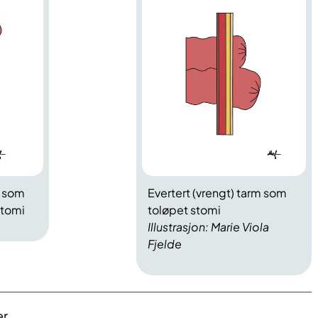
m som
Evertert (vrengt) tarm som
stomi
toløpet stomi
Illustrasjon: Marie Viola
Fjelde
er