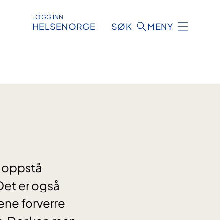
LOGG INN
HELSENORGE
SØK
MENY
t oppstå
 Det er også
ene forverre