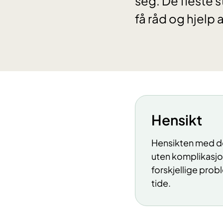
seg. De fleste 
få råd og hjelp
Hensikt
Hensikten med de
uten komplikasjon
forskjellige prob
tide.