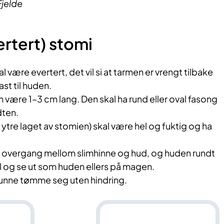
Fjelde
rtert) stomi
 være evertert, det vil si at tarmen er vrengt tilbake
st til huden.
 være 1–3 cm lang. Den skal ha rund eller oval fasong
ten.
ytre laget av stomien) skal være hel og fuktig og ha
g overgang mellom slimhinne og hud, og huden rundt
l og se ut som huden ellers på magen.
unne tømme seg uten hindring.