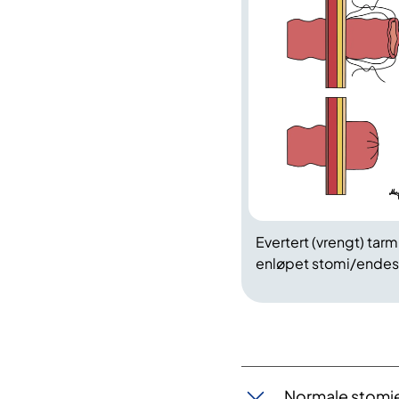
Evertert (vrengt) tar
enløpet stomi/ende
Normale stomi