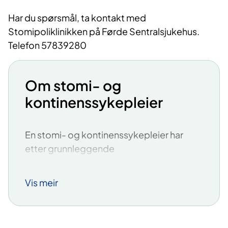
Har du spørsmål, ta kontakt med
Stomipoliklinikken på Førde Sentralsjukehus.
Telefon 57839280
Om stomi- og
kontinenssykepleier
En stomi- og kontinenssykepleier har
etter grunnleggende
sykepleierutdanning, jobbet i to år og så
tatt en videreutdanning. Dette er en
Vis meir
videreutdanning der man har spesialisert
seg i pleie og oppfølging til mennesker
som får utlagt tarm eller har