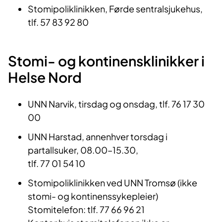
året etter en stomioperasjon og kan ta
Stomipoliklinikken, Førde sentralsjukehus,
kontakt ved behov. I Norge har vi en faglig
tlf. 57 83 92 80
anbefaling for oppfølging av
stomiopererte der det blant annet står:
«Etter anleggelse av stomi bør den
Stomi- og kontinensklinikker i
stomiopererte følges opp av utdannet
Helse Nord
stomisykepleier etter 3 uker, 3 måneder, 6
måneder og årlig og i tillegg ha et
UNN Narvik, tirsdag og onsdag, tlf. 76 17 30
lavterskeltilbud ved behov». Tilbudet om
00
slik oppfølging er dessverre ikke like godt
UNN Harstad, annenhver torsdag i
utbredt alle steder i landet, men det er
partallsuker, 08.00–15.30,
mulighet for oppfølging ved mange
tlf. 77 01 54 10
sykehus i Norge.
Stomipoliklinikken ved UNN Tromsø (ikke
stomi- og kontinenssykepleier)
Stomitelefon: tlf. 77 66 96 21