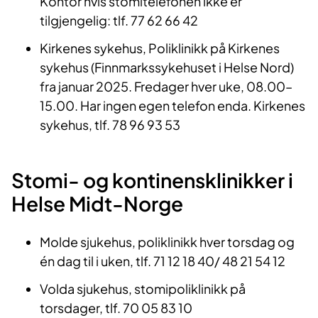
Kontor hvis stomitelefonen ikke er
tilgjengelig: tlf. 77 62 66 42
Kirkenes sykehus, Poliklinikk på Kirkenes
sykehus (Finnmarkssykehuset i Helse Nord)
fra januar 2025. Fredager hver uke, 08.00–
15.00. Har ingen egen telefon enda. Kirkenes
sykehus, tlf. 78 96 93 53
Stomi- og kontinensklinikker i
Helse Midt-Norge
Molde sjukehus, poliklinikk hver torsdag og
én dag til i uken, tlf. 71 12 18 40/ 48 21 54 12
Volda sjukehus, stomipoliklinikk på
torsdager, tlf. 70 05 83 10