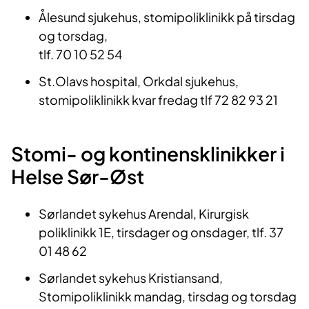
Ålesund sjukehus, stomipoliklinikk på tirsdag
og torsdag,
tlf. 70 10 52 54
St.Olavs hospital, Orkdal sjukehus,
s
tomipoliklinikk kvar fredag tlf 72 82 93 21
Stomi- og kontinensklinikker i
Helse Sør-Øst
Sørlandet sykehus Arendal, Kirurgisk
poliklinikk 1E, tirsdager og onsdager, tlf. 37
01 48 62
Sørlandet sykehus Kristiansand,
Stomipoliklinikk mandag, tirsdag og torsdag