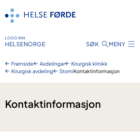
Hopp
til
innhald
LOGG INN
HELSENORGE
SØK
MENY
Framside
Avdelingar
Kirurgisk klinikk
Kirurgisk avdeling
Stomi
Kontaktinformasjon
Kontaktinformasjon