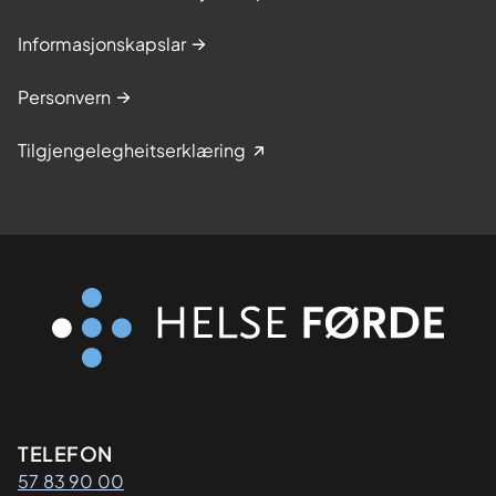
Informasjonskapslar
Personvern
Tilgjengelegheitserklæring
Kontaktinformasjon
TELEFON
57 83 90 00