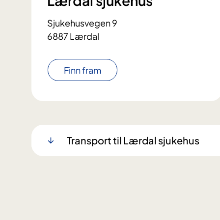
Lærdal sjukehus
Sjukehusvegen 9
6887 Lærdal
Finn fram
Transport til Lærdal sjukehus