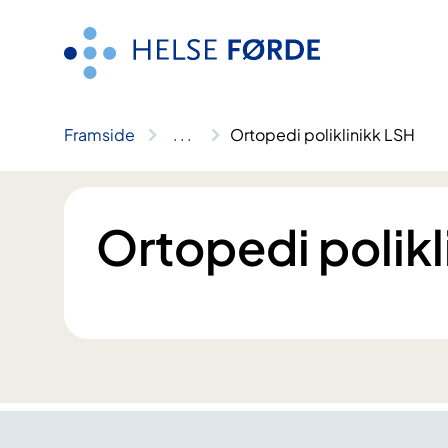
Hopp
til
innhald
Framside
..
.
Ortopedi poliklinikk LSH
Ortopedi polikl