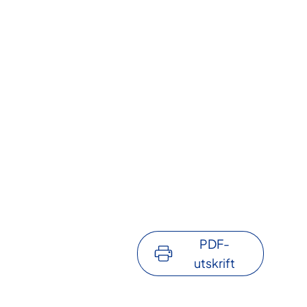
PDF-
utskrift