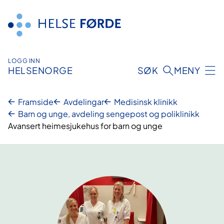
Hopp
til
innhald
LOGG INN
HELSENORGE
SØK
MENY
Framside
Avdelingar
Medisinsk klinikk
Barn og unge, avdeling sengepost og poliklinikk
Avansert heimesjukehus for barn og unge