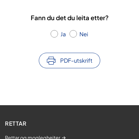
Fann du det du leita etter?
Ja
Nei
PDF-utskrift
RETTAR
Rettar og moglegheiter