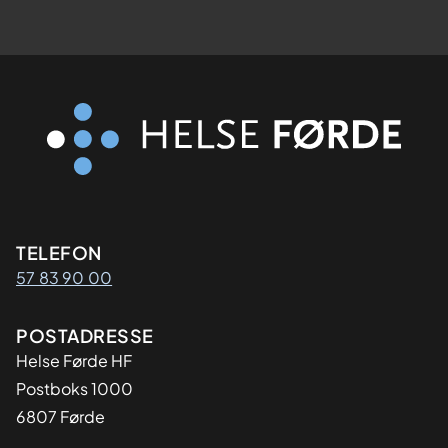
Kontaktinformasjon
TELEFON
57 83 90 00
Adresse
POSTADRESSE
Helse Førde HF
Postboks 1000
6807 Førde