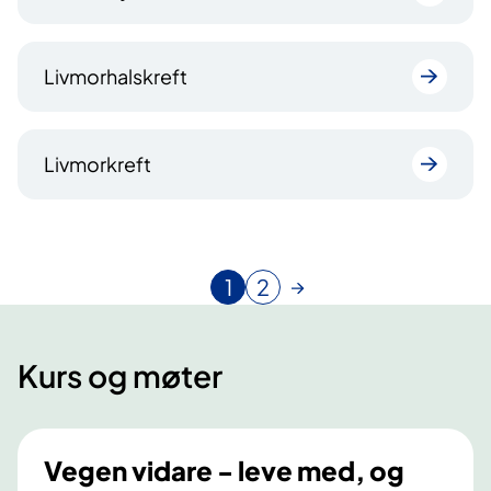
Livmorhalskreft
Livmorkreft
1
2
N
G
å
å
v
t
Kurs og møter
æ
i
r
l
e
s
n
i
Vegen vidare - leve med, og
d
d