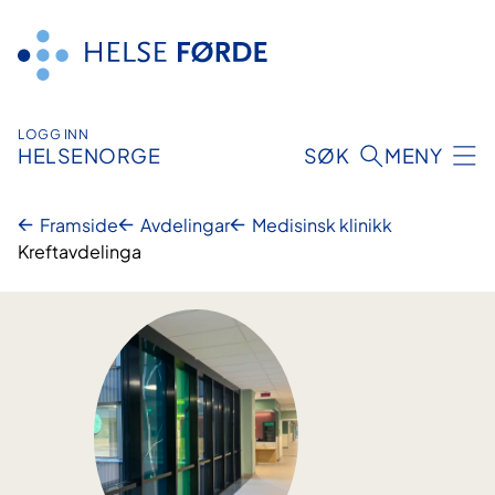
Hopp
til
innhald
LOGG INN
HELSENORGE
SØK
MENY
Framside
Avdelingar
Medisinsk klinikk
Kreftavdelinga