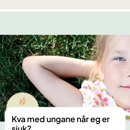
Kva med ungane når eg er
sjuk?