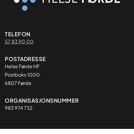
Kontaktinformasjon
TELEFON
57 83 90 00
Adresse
POSTADRESSE
Helse Førde HF
Postboks 1000
6807 Førde
Organisasjon
ORGANISASJONSNUMMER
983 974 732