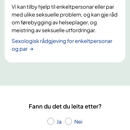
e
Vi kan tilby hjelp til enkeltpersonar eller par
f
med ulike seksuelle problem, og kan gje råd
t
om førebygging av helseplager, og
meistring av seksuelle utfordringar.
Sexologisk rådgjeving for enkeltpersonar
og par
Fann du det du leita etter?
Ja
Nei