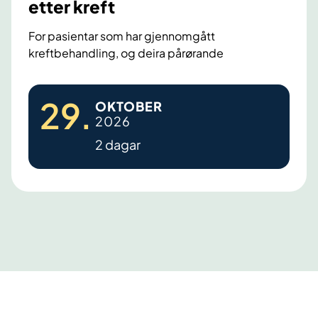
etter kreft
e
e
s
For pasientar som har gjennomgått
i
kreftbehandling, og deira pårørande
d
e
V
29
.
OKTOBER
e
2026
g
2 dagar
e
n
v
i
d
a
r
e
-