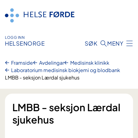
Hopp
til
innhald
LOGG INN
HELSENORGE
SØK
MENY
Framside
Avdelingar
Medisinsk klinikk
Laboratorium medisinsk biokjemi og blodbank
LMBB - seksjon Lærdal sjukehus
LMBB - seksjon Lærdal
sjukehus