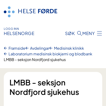
Hopp
til
innhald
LOGG INN
HELSENORGE
SØK
MENY
Framside
Avdelingar
Medisinsk klinikk
Laboratorium medisinsk biokjemi og blodbank
LMBB - seksjon Nordfjord sjukehus
LMBB - seksjon
Nordfjord sjukehus