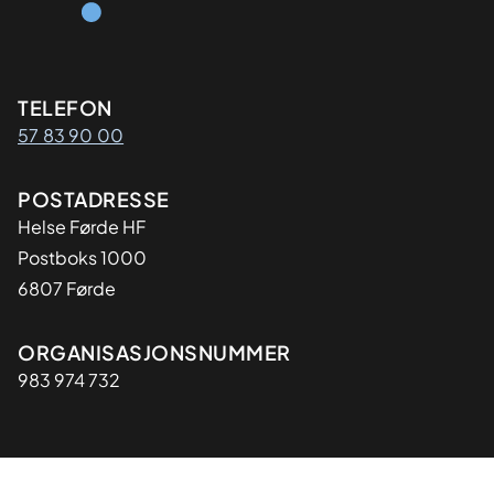
Kontaktinformasjon
TELEFON
57 83 90 00
Adresse
POSTADRESSE
Helse Førde HF
Postboks 1000
6807 Førde
Organisasjon
ORGANISASJONSNUMMER
983 974 732