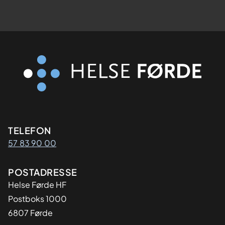
Kontaktinformasjon
TELEFON
57 83 90 00
Adresse
POSTADRESSE
Helse Førde HF
Postboks 1000
6807 Førde