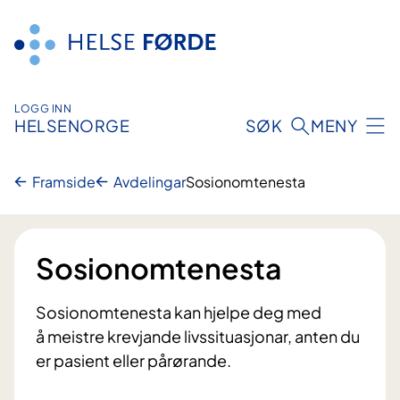
Hopp
til
innhald
LOGG INN
HELSENORGE
SØK
MENY
Framside
Avdelingar
Sosionomtenesta
Sosionomtenesta
Sosionomtenesta kan hjelpe deg med
å meistre krevjande livssituasjonar, anten du
er pasient eller pårørande.