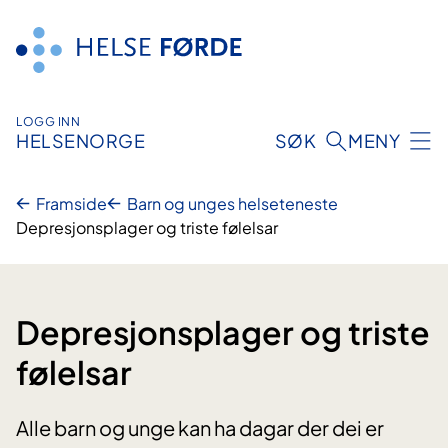
Hopp
til
innhald
LOGG INN
HELSENORGE
SØK
MENY
Framside
Barn og unges helseteneste
Depresjonsplager og triste følelsar
Depresjonsplager og triste
følelsar
Alle barn og unge kan ha dagar der dei er