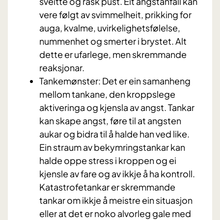
sveitte og rask pust. Eit angstanfall kan
vere følgt av svimmelheit, prikking for
auga, kvalme, uvirkelighetsfølelse,
nummenhet og smerter i brystet. Alt
dette er ufarlege, men skremmande
reaksjonar.
Tankemønster: Det er ein samanheng
mellom tankane, den kroppslege
aktiveringa og kjensla av angst. Tankar
kan skape angst, føre til at angsten
aukar og bidra til å halde han ved like.
Ein straum av bekymringstankar kan
halde oppe stress i kroppen og ei
kjensle av fare og av ikkje å ha kontroll.
Katastrofetankar er skremmande
tankar om ikkje å meistre ein situasjon
eller at det er noko alvorleg gale med