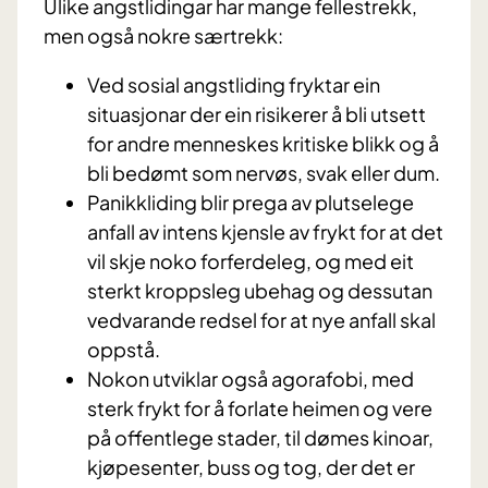
Ulike angstlidingar har mange fellestrekk,
men også nokre særtrekk:
Ved sosial angstliding fryktar ein
situasjonar der ein risikerer å bli utsett
for andre menneskes kritiske blikk og å
bli bedømt som nervøs, svak eller dum.
Panikkliding blir prega av plutselege
anfall av intens kjensle av frykt for at det
vil skje noko forferdeleg, og med eit
sterkt kroppsleg ubehag og dessutan
vedvarande redsel for at nye anfall skal
oppstå.
Nokon utviklar også agorafobi, med
sterk frykt for å forlate heimen og vere
på offentlege stader, til dømes kinoar,
kjøpesenter, buss og tog, der det er