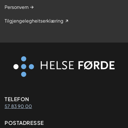
Personvern
Tilgjengelegheitserklæring
Kontaktinformasjon
TELEFON
57 83 90 00
Adresse
POSTADRESSE