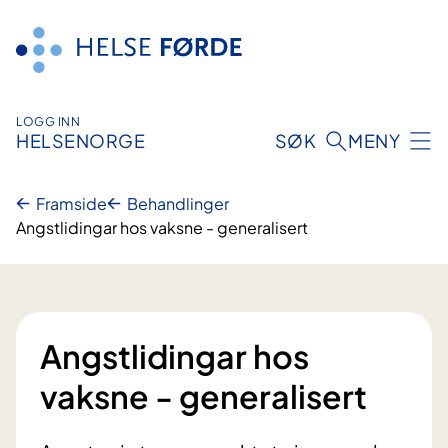
Hopp
til
innhald
LOGG INN
HELSENORGE
SØK
MENY
Framside
Behandlinger
Angstlidingar hos vaksne - generalisert
Angstlidingar hos
vaksne - generalisert