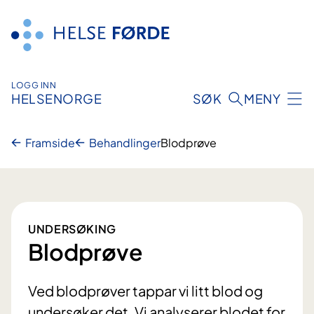
Hopp
til
innhald
LOGG INN
HELSENORGE
SØK
MENY
Framside
Behandlinger
Blodprøve
UNDERSØKING
Blodprøve
Ved blodprøver tappar vi litt blod og
undersøker det. Vi analyserer blodet for