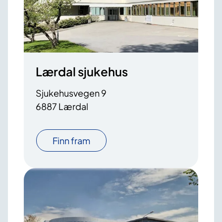
Lærdal sjukehus
Sjukehusvegen 9
6887 Lærdal
Finn fram