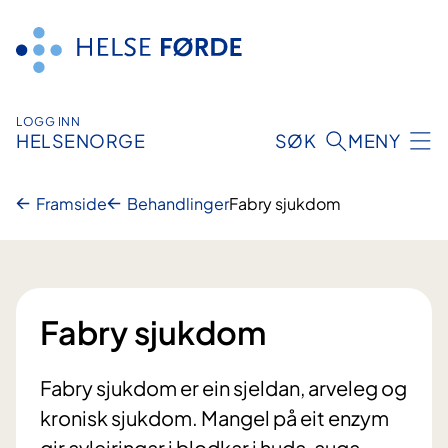
Hopp
til
innhald
LOGG INN
HELSENORGE
SØK
MENY
Framside
Behandlinger
Fabry sjukdom
Fabry sjukdom
Fabry sjukdom er ein sjeldan, arveleg og
kronisk sjukdom. Mangel på eit enzym
gir avleiringar i blodkar i huda, auga,