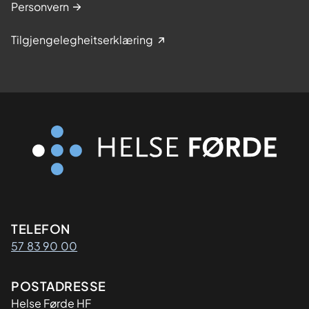
Personvern
Tilgjengelegheitserklæring
Kontaktinformasjon
TELEFON
57 83 90 00
Adresse
POSTADRESSE
Helse Førde HF