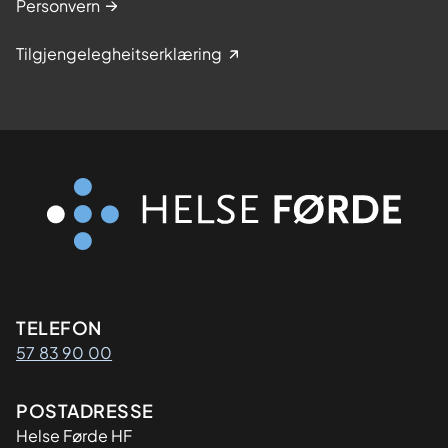
Personvern
Tilgjengelegheitserklæring
Kontaktinformasjon
TELEFON
57 83 90 00
Adresse
POSTADRESSE
Helse Førde HF