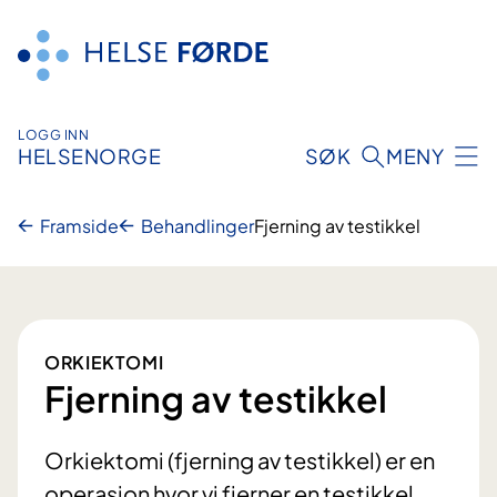
Hopp
til
innhald
LOGG INN
HELSENORGE
SØK
MENY
Framside
Behandlinger
Fjerning av testikkel
ORKIEKTOMI
Fjerning av testikkel
Orkiektomi (fjerning av testikkel) er en
operasjon hvor vi fjerner en testikkel