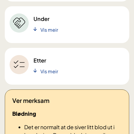
Under
Vis meir
Etter
Vis meir
Ver merksam
Blødning
Det er normalt at de siver litt blod ut i