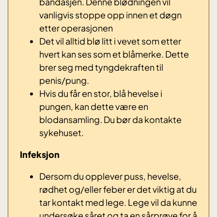
bandasjen. Denne blødningen vil
vanligvis stoppe opp innen et døgn
etter operasjonen
Det vil alltid blø litt i vevet som etter
hvert kan ses som et blåmerke. Dette
brer seg med tyngdekraften til
penis/pung.
Hvis du får en stor, blå hevelse i
pungen, kan dette være en
blodansamling. Du bør da kontakte
sykehuset.
Infeksjon
Dersom du opplever puss, hevelse,
rødhet og/eller feber er det viktig at du
tar kontakt med lege. Lege vil da kunne
undersøke såret og ta en sårprøve for å