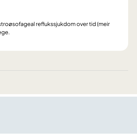
troøsofageal reflukssjukdom over tid (meir
ege.