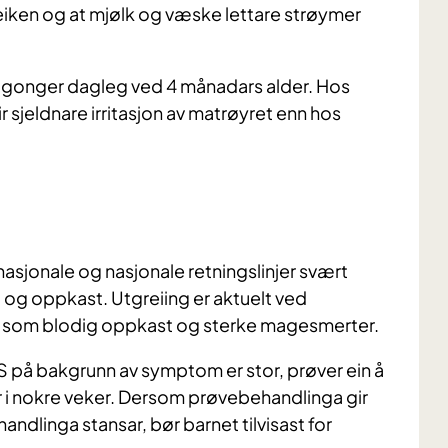
leiken og at mjølk og væske lettare strøymer
e gonger dagleg ved 4 månadars alder. Hos
sjeldnare irritasjon av matrøyret enn hos
ternasjonale og nasjonale retningslinjer svært
lp og oppkast. Utgreiing er aktuelt ved
m som blodig oppkast og sterke magesmerter.
 på bakgrunn av symptom er stor, prøver ein å
i nokre veker. Dersom prøvebehandlinga gir
ndlinga stansar, bør barnet tilvisast for