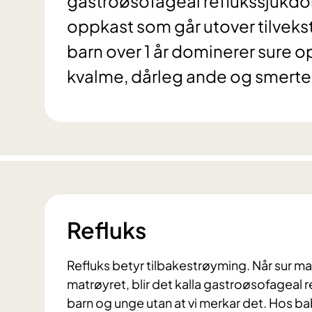
gastroøsofageal reflukssjukdo
oppkast som går utover tilvek
barn over 1 år dominerer sure o
kvalme, dårleg ande og smerter
Refluks
Refluks betyr tilbakestrøyming. Når sur m
matrøyret, blir det kalla gastroøsofageal r
barn og unge utan at vi merkar det. Hos b