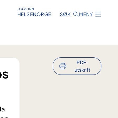
LOGG INN
HELSENORGE
SØK
MENY
PDF-
os
utskrift
la