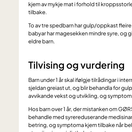
kjem av mykje mat i forhold til kroppsstor
tilbake.
To av tre spedbarn har gulp/oppkast fleir
babyar har magesekken mindre syre, og gir 
eldre barn.
Tilvising og vurdering
Barn under 1 år skal ifølgje tilrådingar i in
sjeldan greiast ut, og blir behandla for gu
avvikande vekst og utvikling, og sympto
Hos barn over 1 år, der mistanken om GØRS
behandle med syrereduserande medisinar 
betring, og symptoma kjem tilbake når beha