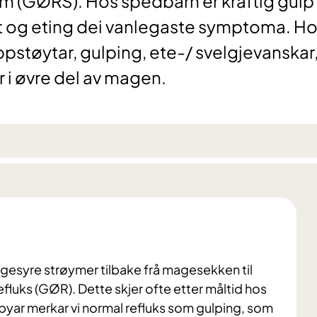
m (GØRS). Hos spedbarn er kraftig gulp
st og eting dei vanlegaste symptoma. H
ppstøytar, gulping, ete-/ svelgjevanskar
 i øvre del av magen.
agesyre strøymer tilbake frå magesekken til
efluks (GØR). Dette skjer ofte etter måltid hos
abyar merkar vi normal refluks som gulping, som