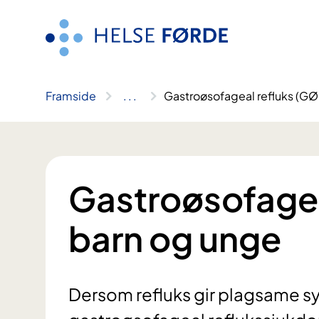
Hopp
til
innhald
Framside
..
.
Gastroøsofageal refluks (GØ
Gastroøsofagea
barn og unge
Dersom refluks gir plagsame sy