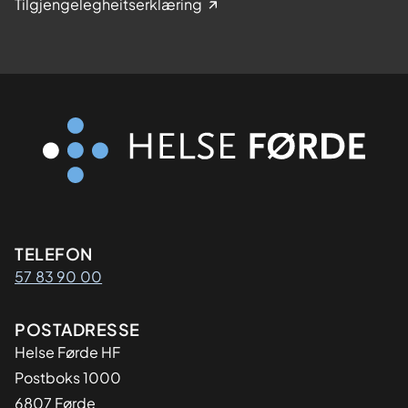
Tilgjengelegheitserklæring
Kontaktinformasjon
TELEFON
57 83 90 00
Adresse
POSTADRESSE
Helse Førde HF
Postboks 1000
6807 Førde