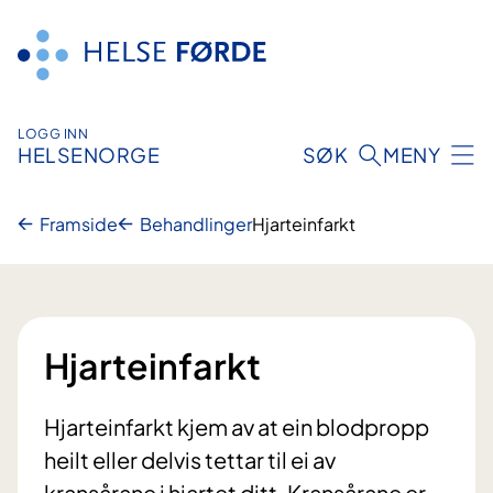
Hopp
til
innhald
LOGG INN
HELSENORGE
SØK
MENY
Framside
Behandlinger
Hjarteinfarkt
Hjarteinfarkt
Hjarteinfarkt kjem av at ein blodpropp
heilt eller delvis tettar til ei av
kransårane i hjartet ditt. Kransårane er