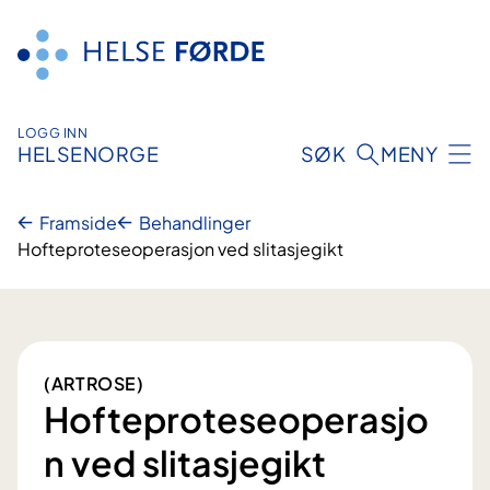
Hopp
til
innhald
LOGG INN
HELSENORGE
SØK
MENY
Framside
Behandlinger
Hofteproteseoperasjon ved slitasjegikt
(ARTROSE)
Hofteproteseoperasjo
n ved slitasjegikt