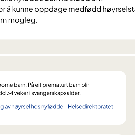
i for å kunne oppdage medfødd høyrsels
 som mogleg.
borne barn. På eit prematurt barn blir
dd 34 veker i svangerskapsalder.
g av høyrsel hos nyfødde - Helsedirektoratet