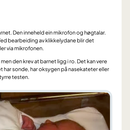
barnet. Den inneheld ein mikrofon og høgtalar.
Ved bearbeiding av klikkelydane blir det
ler via mikrofonen.
 men den krev at barnet ligg i ro. Det kan vere
et har sonde, har oksygen på nasekateter eller
tyrre testen.