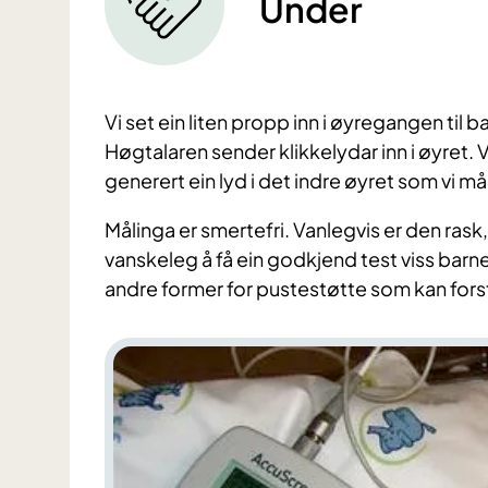
Under
Vi set ein liten propp inn i øyregangen til 
Høgtalaren sender klikkelydar inn i øyret. 
generert ein lyd i det indre øyret som vi må
Målinga er smertefri. Vanlegvis er den rask,
vanskeleg å få ein godkjend test viss barn
andre former for pustestøtte som kan fors