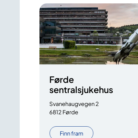
Førde
sentralsjukehus
Svanehaugvegen 2
6812 Førde
Finn fram