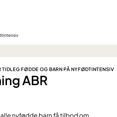
tintensiv
 TIDLEG FØDDE OG BARN PÅ NYFØDTINTENSIV
ning ABR
 alle nyfødde barn få tilbod om