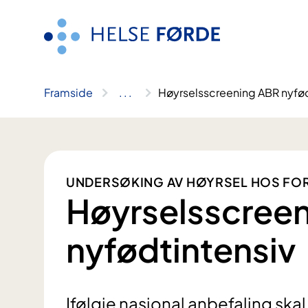
Hopp
til
innhald
Framside
..
.
Høyrselsscreening ABR nyfød
UNDERSØKING AV HØYRSEL HOS FOR
Høyrselsscree
nyfødtintensiv
Ifølgje nasjonal anbefaling skal