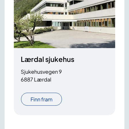
Lærdal sjukehus
Sjukehusvegen 9
6887 Lærdal
Finn fram