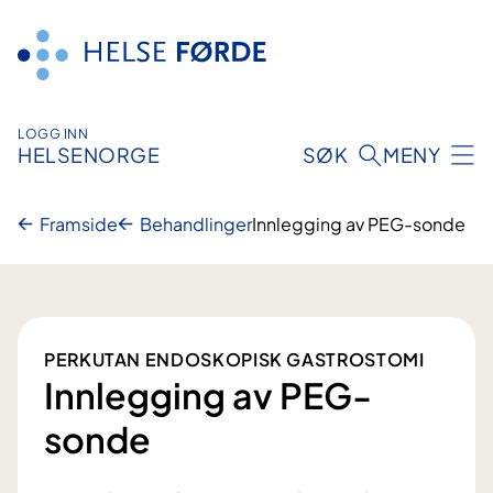
Hopp
til
innhald
LOGG INN
HELSENORGE
SØK
MENY
Framside
Behandlinger
Innlegging av PEG-sonde
PERKUTAN ENDOSKOPISK GASTROSTOMI
Innlegging av PEG-
sonde