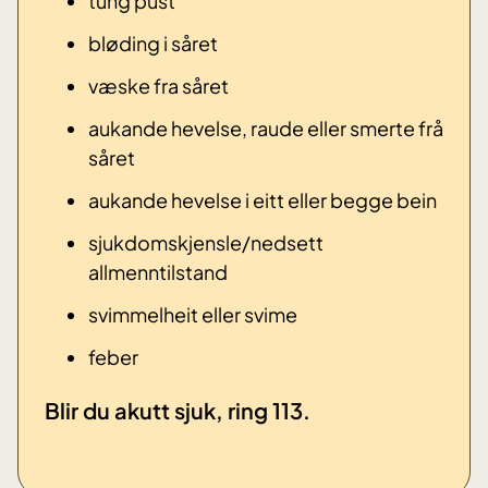
tung pust
bløding i såret
væske fra såret
aukande hevelse, raude eller smerte frå
såret
aukande hevelse i eitt eller begge bein
sjukdomskjensle/nedsett
allmenntilstand
svimmelheit eller svime
​feber
Blir du akutt sjuk, ring 113.