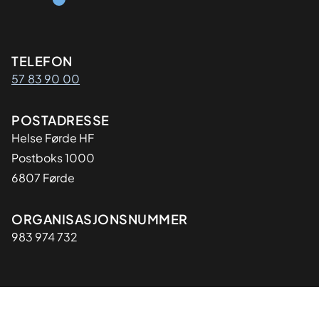
Kontaktinformasjon
TELEFON
57 83 90 00
Adresse
POSTADRESSE
Helse Førde HF
Postboks 1000
6807 Førde
Organisasjon
ORGANISASJONSNUMMER
983 974 732