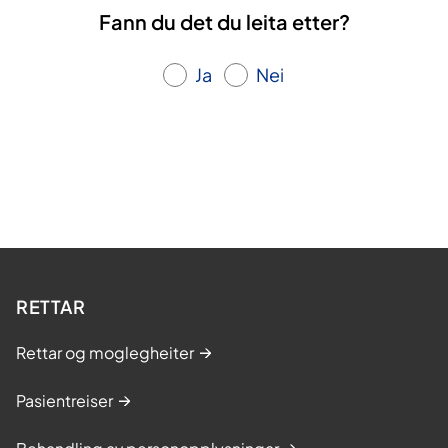
Fann du det du leita etter?
Ja
Nei
RETTAR
Rettar og moglegheiter
Pasientreiser