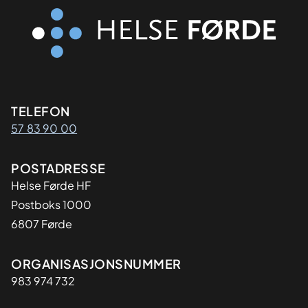
Kontaktinformasjon
TELEFON
57 83 90 00
Adresse
POSTADRESSE
Helse Førde HF
Postboks 1000
6807 Førde
Organisasjon
ORGANISASJONSNUMMER
983 974 732