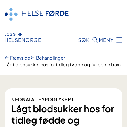
Hopp
til
innhald
LOGG INN
HELSENORGE
SØK
MENY
Framside
Behandlinger
Lågt blodsukker hos for tidleg fødde og fullborne barn
NEONATAL HYPOGLYKEMI
Lågt blodsukker hos for
tidleg fødde og