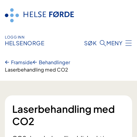
Hopp
til
innhald
LOGG INN
HELSENORGE
SØK
MENY
Framside
Behandlinger
Laserbehandling med CO2
Laserbehandling med
CO2