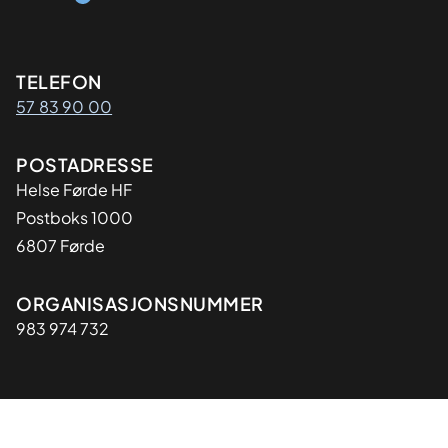
Kontaktinformasjon
TELEFON
57 83 90 00
Adresse
POSTADRESSE
Helse Førde HF
Postboks 1000
6807 Førde
Organisasjon
ORGANISASJONSNUMMER
983 974 732