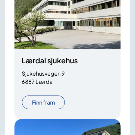
Lærdal sjukehus
Sjukehusvegen 9
6887 Lærdal
Finn fram