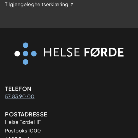
Tilgjengelegheitserklæring
Kontaktinformasjon
TELEFON
57 83 90 00
Adresse
POSTADRESSE
Helse Førde HF
Postboks 1000