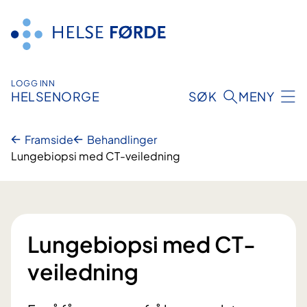
Hopp
til
innhald
LOGG INN
HELSENORGE
SØK
MENY
Framside
Behandlinger
Lungebiopsi med CT-veiledning
Lungebiopsi med CT-
veiledning