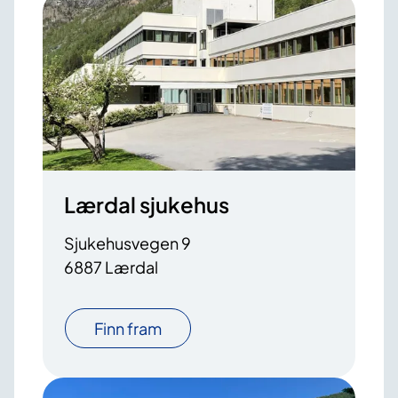
Lærdal sjukehus
Sjukehusvegen 9
6887 Lærdal
Finn fram