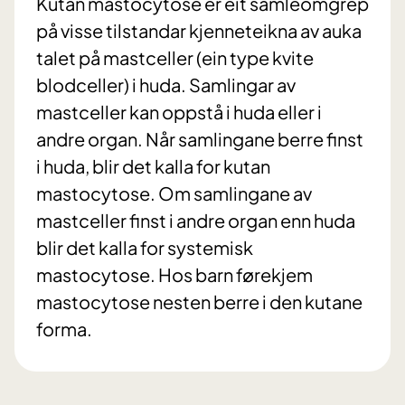
Kutan mastocytose er eit samleomgrep
på visse tilstandar kjenneteikna av auka
talet på mastceller (ein type kvite
blodceller) i huda. Samlingar av
mastceller kan oppstå i huda eller i
andre organ. Når samlingane berre finst
i huda, blir det kalla for kutan
mastocytose. Om samlingane av
mastceller finst i andre organ enn huda
blir det kalla for systemisk
mastocytose. Hos barn førekjem
mastocytose nesten berre i den kutane
forma.