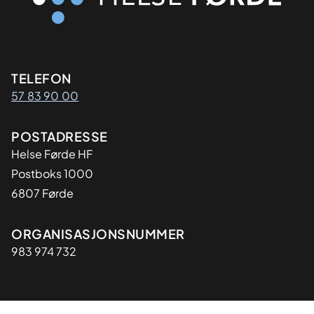
Kontaktinformasjon
TELEFON
57 83 90 00
Adresse
POSTADRESSE
Helse Førde HF
Postboks 1000
6807 Førde
Organisasjon
ORGANISASJONSNUMMER
983 974 732