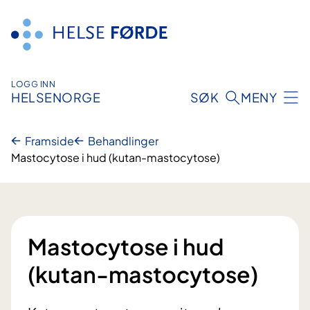
Hopp
til
innhald
LOGG INN
HELSENORGE
SØK
MENY
Framside
Behandlinger
Mastocytose i hud (kutan-mastocytose)
Mastocytose i hud
(kutan-mastocytose)