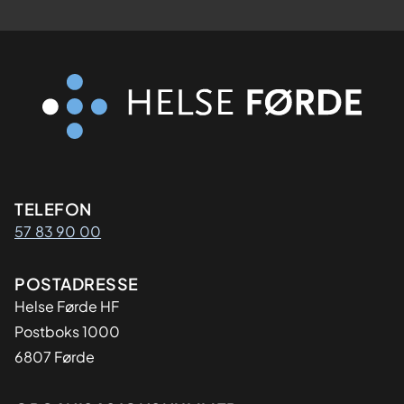
Kontaktinformasjon
TELEFON
57 83 90 00
Adresse
POSTADRESSE
Helse Førde HF
Postboks 1000
6807 Førde