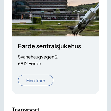
Førde sentralsjukehus
Svanehaugvegen 2
6812 Førde
Finn fram
Transport