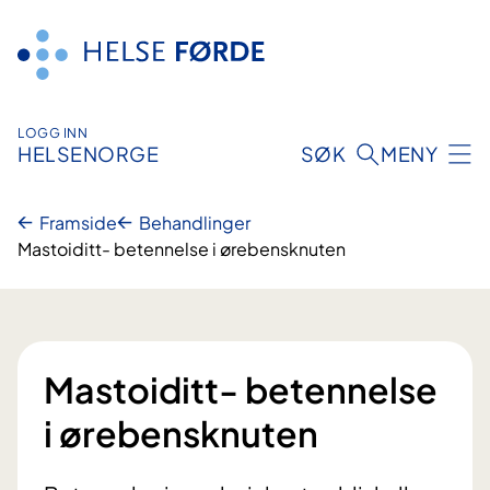
Hopp
til
innhald
LOGG INN
HELSENORGE
SØK
MENY
Framside
Behandlinger
Mastoiditt- betennelse i ørebensknuten
Mastoiditt- betennelse
i ørebensknuten