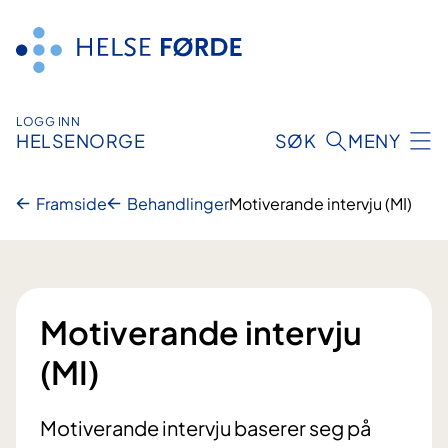
Hopp
til
innhald
LOGG INN
HELSENORGE
SØK
MENY
Framside
Behandlinger
Motiverande intervju (MI)
Motiverande intervju
(MI)
Motiverande intervju baserer seg på