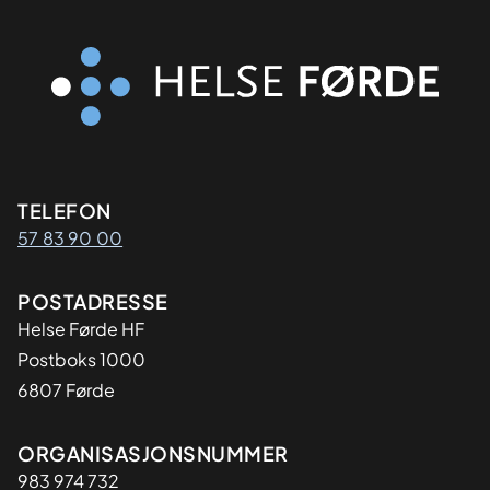
Kontaktinformasjon
TELEFON
57 83 90 00
Adresse
POSTADRESSE
Helse Førde HF
Postboks 1000
6807 Førde
Organisasjon
ORGANISASJONSNUMMER
983 974 732