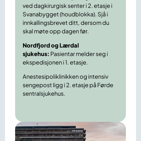
ved dagkirurgisk senter i 2. etasje i
Svanabygget (houdblokka). Sjå i
innkallingsbrevet ditt, dersom du
skal møte opp dagen før.
Nordfjord og Lærdal
sjukehus:
Pasientar melder seg i
ekspedisjonen i 1. etasje.
Anestesipoliklinikken og intensiv
sengepost ligg i 2. etasje på Førde
sentralsjukehus.