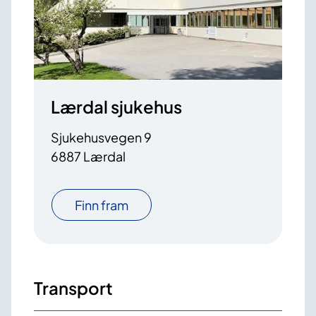
Lærdal sjukehus
Sjukehusvegen 9
6887 Lærdal
Finn fram
Transport