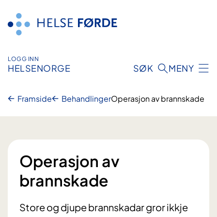
Hopp
til
innhald
LOGG INN
HELSENORGE
SØK
MENY
Framside
Behandlinger
Operasjon av brannskade
Operasjon av
brannskade
Store og djupe brannskadar gror ikkje