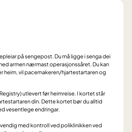
kepleiar på sengepost. Du må ligge i senga dei
 med armen nærmast operasjonssåret. Du kan
er heim, vil pacemakeren/hjartestartaren og
gistry) utlevert før heimreise. I kortet står
estartaren din. Dette kortet bør du alltid
ed vesentlege endringar.
nødvendig med kontroll ved poliklinikken ved