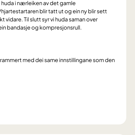
i huda i nærleiken av det gamle
testartaren blir tatt ut og ein ny blir sett
t vidare. Til slutt syr vi huda saman over
in bandasje og kompresjonsrull.
grammert med dei same innstillingane som den