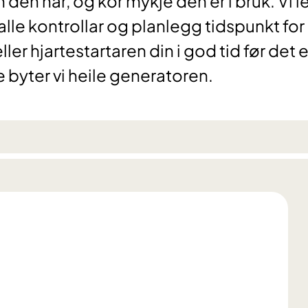
 den har, og kor mykje den er i bruk. Vi l
 alle kontrollar og planlegg tidspunkt for
er hjartestartaren din i god tid før det e
 byter vi heile generatoren.