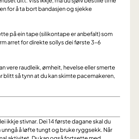
uset ditt. Viss ikkje, må du sjølv bestille time
en for å ta bort bandasjen og sjekke
sette på ein tape (silikontape er anbefalt) som
m arret for direkte sollys dei første 3–6
kan vere raudleik, ømheit, hevelse eller smerte
 blitt så tynn at du kan skimte pacemakeren,
i ikkje stivnar. Dei 14 første dagane skal du
å unngå å løfte tungt og bruke ryggsekk. Når
al aktivitet. Du kan også fortsette med