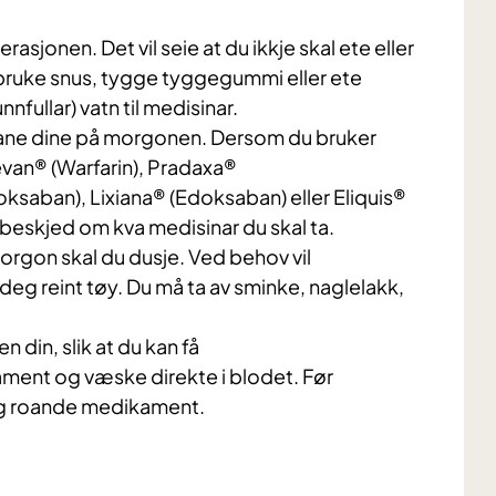
asjonen. Det vil seie at du ikkje skal ete eller
er bruke snus, tygge tyggegummi eller ete
nfullar) vatn til medisinar.
inane dine på morgonen. Dersom du bruker
van® (Warfarin), Pradaxa®
oksaban), Lixiana® (Edoksaban) eller Eliquis®
r beskjed om kva medisinar du skal ta.
orgon skal du dusje. Ved behov vil
 deg reint tøy. Du må ta av sminke, naglelakk,
n din, slik at du kan få
ent og væske direkte i blodet. Før
og roande medikament.