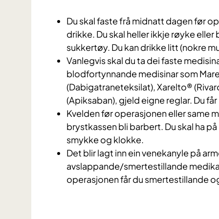
Du skal faste frå midnatt dagen før oper
drikke. Du skal heller ikkje røyke ell
sukkertøy. Du kan drikke litt (nokre mun
Vanlegvis skal du ta dei faste medis
blodfortynnande medisinar som Mare
(Dabigatraneteksilat), Xarelto® (Rivar
(Apiksaban), gjeld eigne reglar. Du få
Kvelden før operasjonen eller same m
brystkassen bli barbert. Du skal ha på
smykke og klokke.
Det blir lagt inn ein venekanyle på arme
avslappande/smertestillande medikam
operasjonen får du smertestillande 