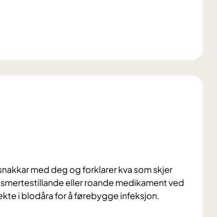
snakkar med deg og forklarer kva som skjer
 smertestillande eller roande medikament ved
rekte i blodåra for å førebygge infeksjon.