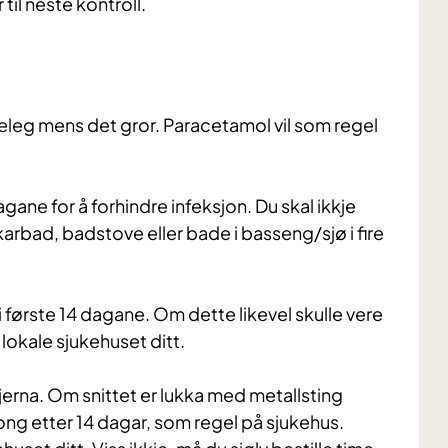
r til neste kontroll.
geleg mens det gror. Paracetamol vil som regel
gane for å forhindre infeksjon. Du skal ikkje
karbad, badstove eller bade i basseng/sjø i fire
ei første 14 dagane. Om dette likevel skulle vere
t lokale sjukehuset ditt.
 fjerna. Om snittet er lukka med metallsting
tong etter 14 dagar, som regel på sjukehus.