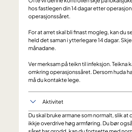
Ofte vil denne kontrollen skje på lokalsjukeh
hos fastlegen din 14 dagar etter operasjon
operasjonssåret.
For at arret skal bli finast mogleg, kan du 
held det saman i ytterlegare 14 dagar. Skjer
månadane.
Ver merksam på teikn til infeksjon. Teikna 
omkring operasjonssåret. Dersom huda har
må du kontakte lege.
Aktivitet
Du skal bruke armane som normalt, slik at de
ikkje overdrive høg armføring. Du bør ogs
såret har grodd, kan du fortsette med norm