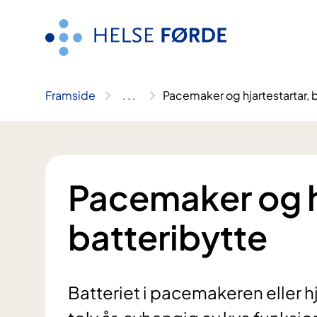
Hopp
til
innhald
Framside
..
.
Pacemaker og hjartestartar, 
Pacemaker og h
batteribytte
Batteriet i pacemakeren eller hja