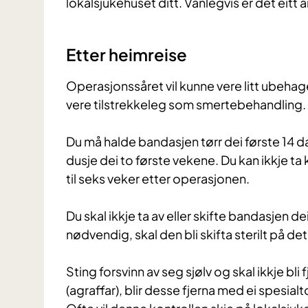
lokalsjukehuset ditt. Vanlegvis er det eitt å
Etter heimreise
Operasjonssåret vil kunne vere litt ubeha
vere tilstrekkeleg som smertebehandling.
Du må halde bandasjen tørr dei første 14 da
dusje dei to første vekene. Du kan ikkje ta 
til seks veker etter operasjonen.
Du skal ikkje ta av eller skifte bandasjen d
nødvendig, skal den bli skifta sterilt på de
Sting forsvinn av seg sjølv og skal ikkje bli
(agraffar), blir desse fjerna med ei spesial