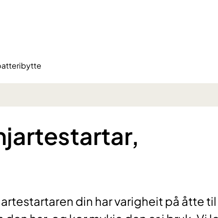
batteribytte
jartestartar,
rtestartaren din har varigheit på åtte til