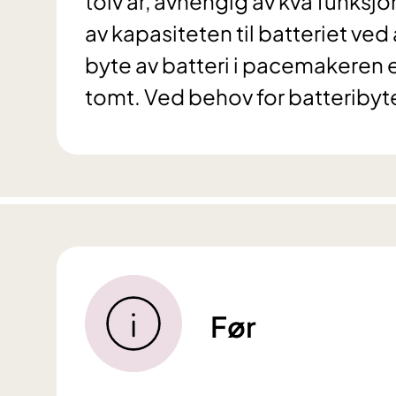
tolv år, avhengig av kva funksjon
av kapasiteten til batteriet ved
byte av batteri i pacemakeren ell
tomt. Ved behov for batteribyte
Før