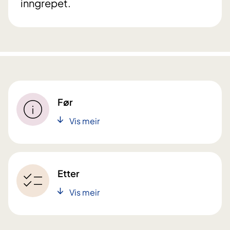
inngrepet.
Før
Vis meir
Etter
Vis meir