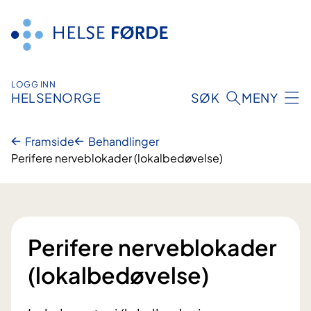
Hopp
til
innhald
LOGG INN
HELSENORGE
SØK
MENY
Framside
Behandlinger
Perifere nerveblokader (lokalbedøvelse)
Perifere nerveblokader
(lokalbedøvelse)