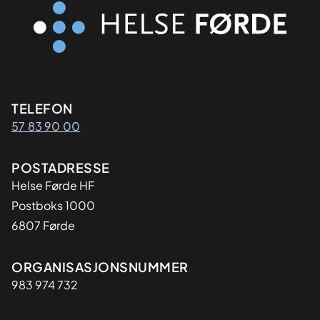
Kontaktinformasjon
TELEFON
57 83 90 00
Adresse
POSTADRESSE
Helse Førde HF
Postboks 1000
6807 Førde
Organisasjon
ORGANISASJONSNUMMER
983 974 732