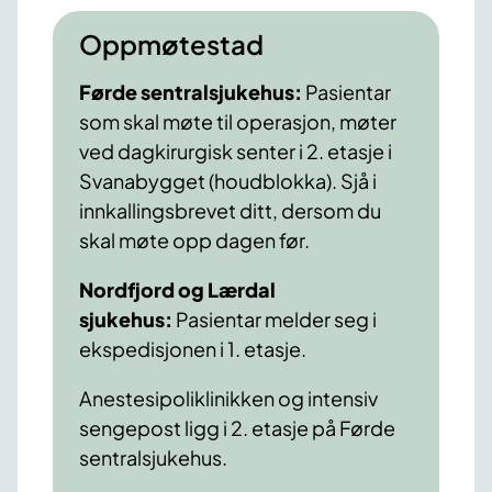
Oppmøtestad
Førde sentralsjukehus:
Pasientar
som skal møte til operasjon, møter
ved dagkirurgisk senter i 2. etasje i
Svanabygget (houdblokka). Sjå i
innkallingsbrevet ditt, dersom du
skal møte opp dagen før.
Nordfjord og Lærdal
sjukehus:
Pasientar melder seg i
ekspedisjonen i 1. etasje.
Anestesipoliklinikken og intensiv
sengepost ligg i 2. etasje på Førde
sentralsjukehus.