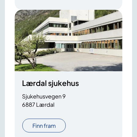
Lærdal sjukehus
Sjukehusvegen 9
6887 Lærdal
Finn fram