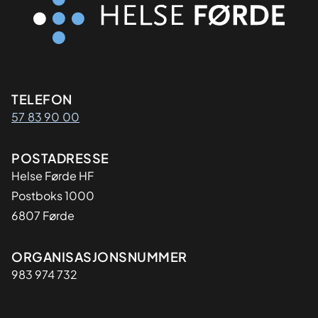
Kontaktinformasjon
TELEFON
57 83 90 00
Adresse
POSTADRESSE
Helse Førde HF
Postboks 1000
6807 Førde
Organisasjon
ORGANISASJONSNUMMER
983 974 732