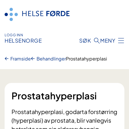
Hopp
til
innhald
LOGG INN
HELSENORGE
SØK
MENY
Framside
Behandlinger
Prostatahyperplasi
Prostatahyperplasi
Prostatahyperplasi, godarta forstørring
(hyperplasi) av prostata, blir vanlegvis
betrakta som ein aldersavhengig