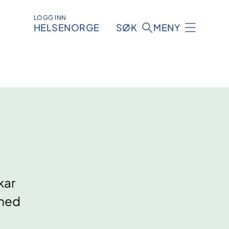
LOGG INN
HELSENORGE
SØK
MENY
kar
 med