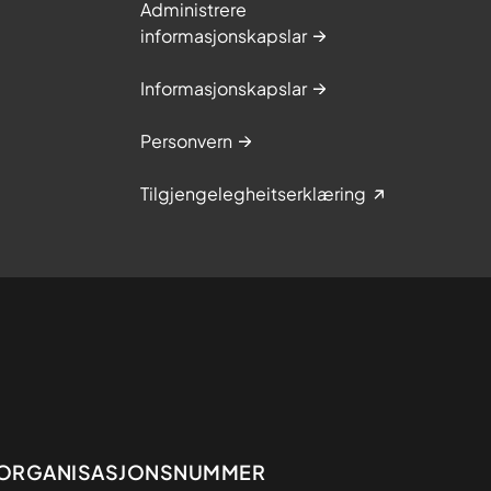
Administrere
informasjonskapslar
Informasjonskapslar
Personvern
Tilgjengelegheitserklæring
Organisasjon
ORGANISASJONSNUMMER