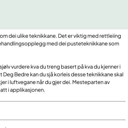
 om dei ulike teknikkane. Det er viktig med rettleiing
 behandlingsopplegg med dei pusteteknikkane som
jølv vurdere kva du treng basert på kva du kjenner i
st Deg Bedre kan du sjå korleis desse teknikkane skal
jer i luftvegane når du gjer dei. Mesteparten av
att i applikasjonen.