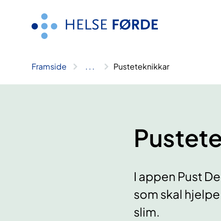
Hopp
til
innhald
Framside
..
.
Pusteteknikkar
Pustete
I appen Pust De
som skal hjelp
slim.