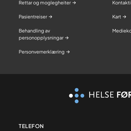
Rettar og moglegheiter
Kontakt
Pasientreiser
Kart
Behandling av
Medieko
personopplysningar
Personvernerklæring
Kontaktinformasjon
TELEFON