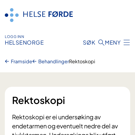
Hopp
til
innhald
LOGG INN
HELSENORGE
SØK
MENY
Framside
Behandlinger
Rektoskopi
Rektoskopi
Rektoskopi er ei undersøking av
endetarmen og eventuelt nedre del av
tjukktarmen. Undersøkinga blir utført