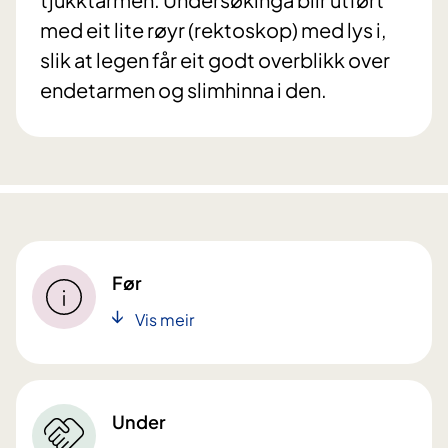
med eit lite røyr (rektoskop) med lys i,
slik at legen får eit godt overblikk over
endetarmen og slimhinna i den.
Før
Vis meir
Under