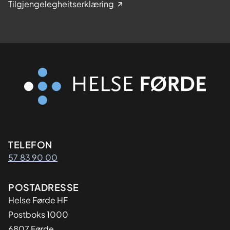
Tilgjengelegheitserklæring
Kontaktinformasjon
TELEFON
57 83 90 00
Adresse
POSTADRESSE
Helse Førde HF
Postboks 1000
6807 Førde