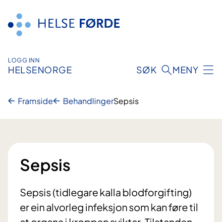
Hopp
til
innhald
LOGG INN
HELSENORGE
SØK
MENY
Framside
Behandlinger
Sepsis
Sepsis
Sepsis (tidlegare kalla blodforgifting)
er ein alvorleg infeksjon som kan føre til
at organa i kroppen sviktar. Tilstanden