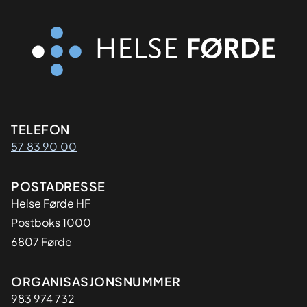
Kontaktinformasjon
TELEFON
57 83 90 00
Adresse
POSTADRESSE
Helse Førde HF
Postboks 1000
6807 Førde
Organisasjon
ORGANISASJONSNUMMER
983 974 732