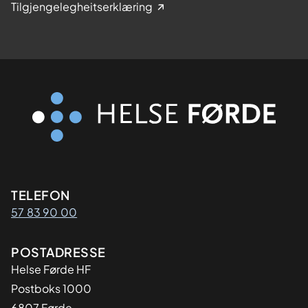
Tilgjengelegheitserklæring
Kontaktinformasjon
TELEFON
57 83 90 00
Adresse
POSTADRESSE
Helse Førde HF
Postboks 1000
6807 Førde