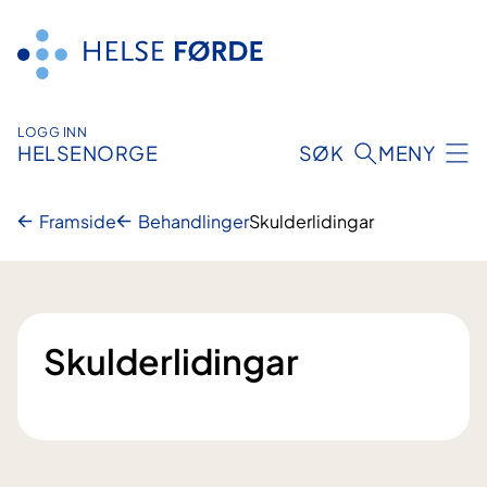
Hopp
til
innhald
LOGG INN
HELSENORGE
SØK
MENY
Framside
Behandlinger
Skulderlidingar
Skulderlidingar