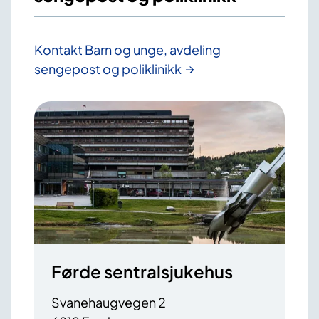
Kontakt Barn og unge, avdeling
sengepost og poliklinikk
Førde sentralsjukehus
Svanehaugvegen 2