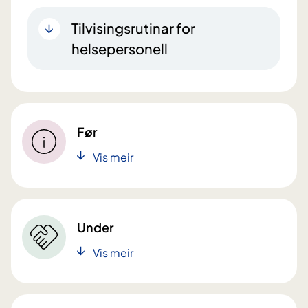
Tilvisingsrutinar for
helsepersonell
Før
Vis meir
Under
Vis meir