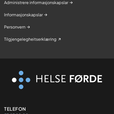
Administrere informasjonskapslar
Informasjonskapslar
Personvern
Tilgjengelegheitserklæring
Kontaktinformasjon
TELEFON