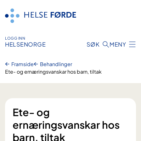
Hopp
til
innhald
LOGG INN
HELSENORGE
SØK
MENY
Framside
Behandlinger
Ete- og ernæringsvanskar hos barn, tiltak
Ete- og
ernæringsvanskar hos
barn, tiltak