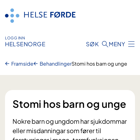
Hopp
til
innhald
LOGG INN
HELSENORGE
SØK
MENY
Framside
Behandlinger
Stomi hos barn og unge
Stomi hos barn og unge
Nokre barn og ungdom har sjukdommar
eller misdanningar som fører til
forstyrringar i mage-tarmfunksjonen.