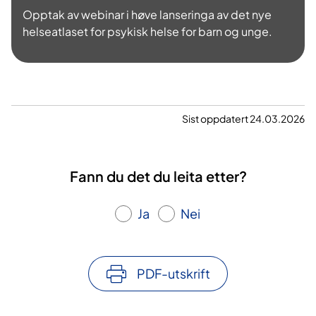
Opptak av webinar i høve lanseringa av det nye
l
helseatlaset for psykisk helse for barn og unge.
a
v
Sist oppdatert 24.03.2026
v
i
Fann du det du leita etter?
d
Ja
Nei
e
o
PDF-utskrift