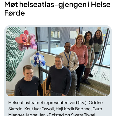
Møt helseatlas-gjengen i Helse
Førde
Helseatlasteamet representert ved (f.v.)
:
Oddne
Skrede, Knut Ivar Osvoll, Haji Kedir Bedane, Guro
Mjanger, Jagrati Jani-Bølstad og Sweta Tiwari.