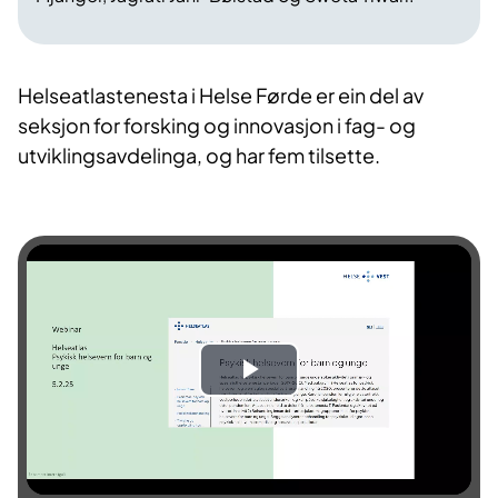
Helseatlastenesta i Helse Førde er ein del av
seksjon for forsking og innovasjon i fag- og
utviklingsavdelinga, og har fem tilsette.
S
p
e