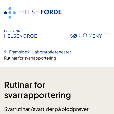
Hopp
til
innhald
LOGG INN
HELSENORGE
SØK
MENY
Framside
Laboratorietenester
Rutinar for svarrapportering
Rutinar for
svarrapportering
Svarrutinar /svartider på blodprøver