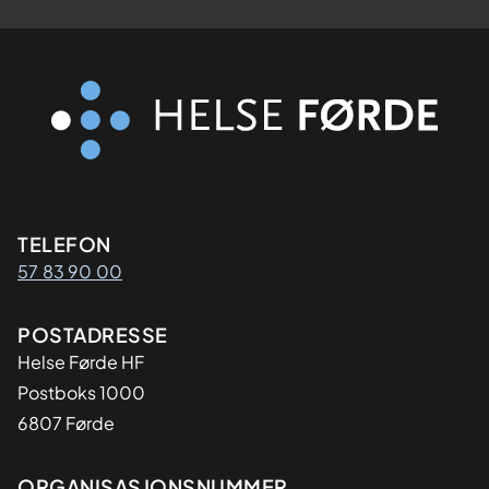
Kontaktinformasjon
TELEFON
57 83 90 00
Adresse
POSTADRESSE
Helse Førde HF
Postboks 1000
6807 Førde
ORGANISASJONSNUMMER