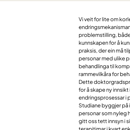
Vi veit for lite om kor
endringsmekanismane i 
problemstilling, både
kunnskapen for å kunn
praksis, der ein må ti
personar med ulike ps
behandlinga til kompl
rammevilkåra for beh
Dette doktorgradspro
for å skape ny innsikt
endringsprosessar i 
Studiane byggjer på 
personar som nyleg ha
gitt oss tett innsyn i 
terapitimar i kvart en