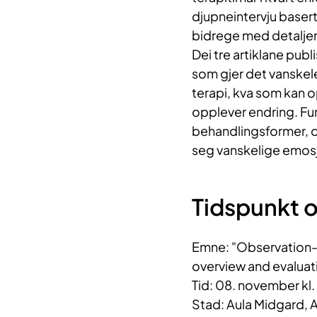
djupneintervju basert
bidrege med detaljert
Dei tre artiklane publ
som gjer det vanskel
terapi, kva som kan 
opplever endring. Fun
behandlingsformer, og
seg vanskelige emosj
Tidspunkt o
Emne: "Observation-
overview and evaluat
Tid: 08. november kl
Stad: Aula Midgard, A