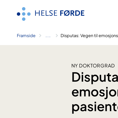
Hopp
til
innhald
Framside
..
.
Disputas: Vegen til emosjonsa
NY DOKTORGRAD
Disputa
emosjon
pasient