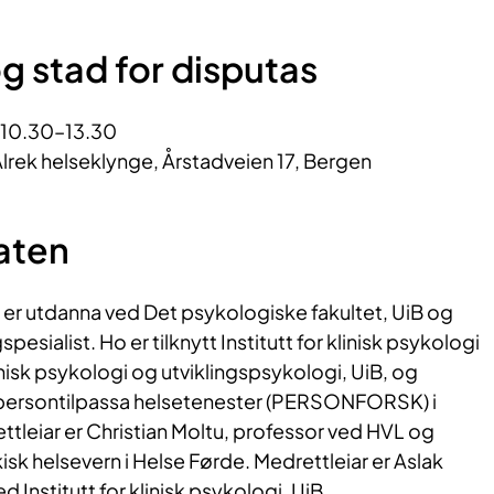
g stad for disputas
. 10.30–13.30
lrek helseklynge, Årstadveien 17, Bergen
aten
 er utdanna ved Det psykologiske fakultet, UiB og
sialist. Ho er tilknytt Institutt for klinisk psykologi
inisk psykologi og utviklingspsykologi, UiB, og
 persontilpassa helsetenester (PERSONFORSK) i
tleiar er Christian Moltu, professor ved HVL og
isk helsevern i Helse Førde. Medrettleiar er Aslak
d Institutt for klinisk psykologi, UiB.