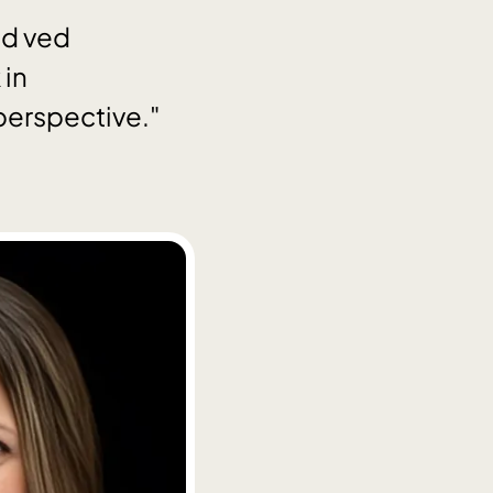
ad ved
 in
perspective."