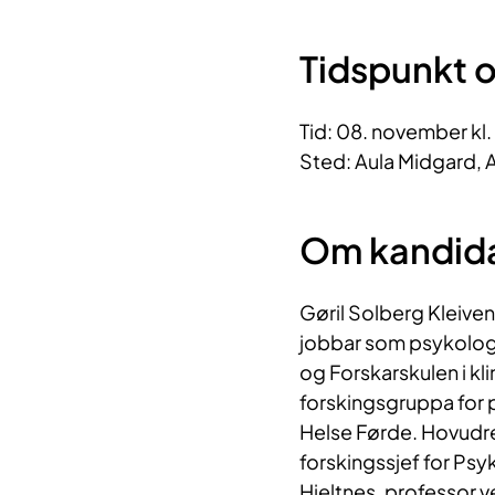
Tidspunkt o
Tid: 08. november kl
Sted: Aula Midgard, A
Om kandid
Gøril Solberg Kleiven
jobbar som psykologspe
og Forskarskulen i kl
forskingsgruppa for
Helse Førde. Hovudret
forskingssjef for Psyk
Hjeltnes, professor ve