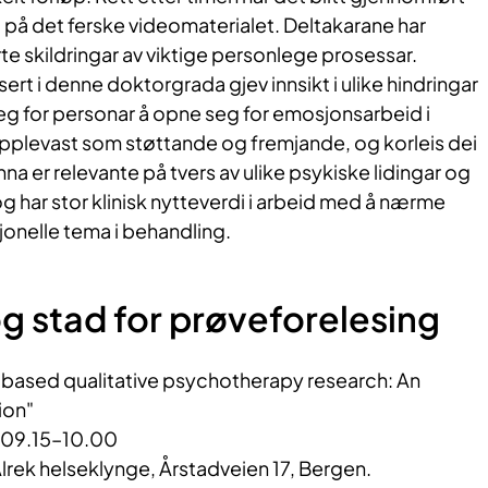
 på det ferske videomaterialet. Deltakarane har
e skildringar av viktige personlege prosessar.
isert i denne doktorgrada gjev innsikt i ulike hindringar
eg for personar å opne seg for emosjonsarbeid i
opplevast som støttande og fremjande, og korleis dei
na er relevante på tvers av ulike psykiske lidingar og
 har stor klinisk nytteverdi i arbeid med å nærme
onelle tema i behandling.
g stad for prøveforelesing
based qualitative psychotherapy research: An
ion"
. 09.15–10.00
lrek helseklynge, Årstadveien 17, Bergen.