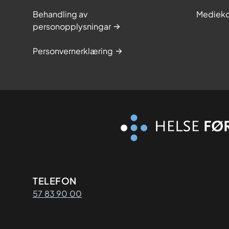
Behandling av
Medieko
personopplysningar
Personvernerklæring
Kontaktinformasjon
TELEFON
57 83 90 00