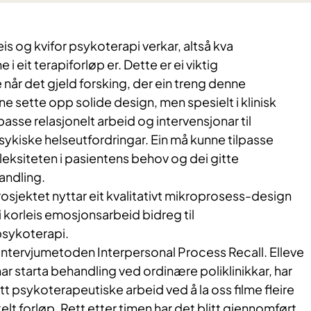
leis og kvifor psykoterapi verkar, altså kva
eit terapiforløp er. Dette er ei viktig
 når det gjeld forsking, der ein treng denne
e sette opp solide design, men spesielt i klinisk
lpasse relasjonelt arbeid og intervensjonar til
ykiske helseutfordringar. Ein må kunne tilpasse
eksiteten i pasientens behov og dei gitte
andling.
sjektet nyttar eit kvalitativt mikroprosess-design
 i korleis emosjonsarbeid bidreg til
psykoterapi.
intervjumetoden Interpersonal Process Recall. Elleve
r starta behandling ved ordinære poliklinikkar, har
sitt psykoterapeutiske arbeid ved å la oss filme fleire
kelt forløp. Rett etter timen har det blitt gjennomført