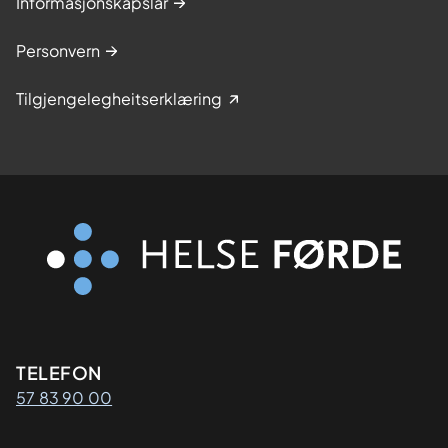
Informasjonskapslar
Personvern
Tilgjengelegheitserklæring
Kontaktinformasjon
TELEFON
57 83 90 00