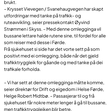
brukt.
– Krysset Vievegen / Svanehaugvegen har skapt
utfordringar med tanke på trafikk- og
ruteavvikling, seier pressekontakt Øyvind
Strømmen i Skyss. – Med denne omlegginga vil
bussane lettare halde rutene sine, til fordel for alle
som reiser med desse i Førde.
Frå sjukehuset si side har det vorte sett på som
positivt med ei omlegging, både når det gjeld
trafikktryggleik for gåande og med tanke på dei
trafikale forholda.
– Vi har sett at denne omlegginga måtte komme,
seier direktør for Drift og eigedom i Helse Førde,
Helge Robert Midtbø. – Passasjerar til og frå
sjukehuset får nokre meter lenger å gå til bussane,
men trafikktryggleiken blir betre.