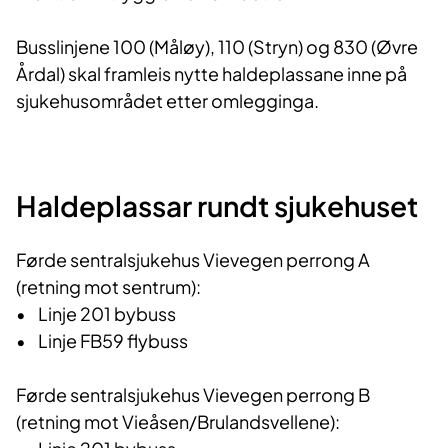
Busslinjene 100 (Måløy), 110 (Stryn) og 830 (Øvre
Årdal) skal framleis nytte haldeplassane inne på
sjukehusområdet etter omlegginga.
Haldeplassar rundt sjukehuset
Førde sentralsjukehus Vievegen perrong A
(retning mot sentrum):
• Linje 201 bybuss
• Linje FB59 flybuss
Førde sentralsjukehus Vievegen perrong B
(retning mot Vieåsen/Brulandsvellene):