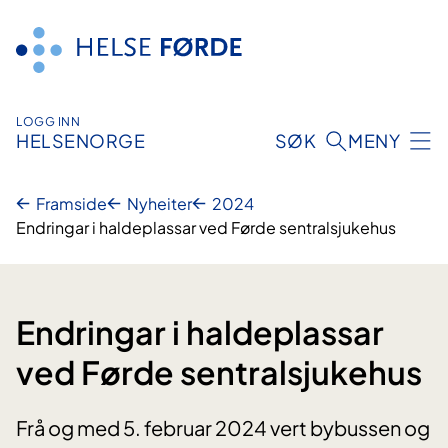
Hopp
til
innhald
LOGG INN
HELSENORGE
SØK
MENY
Framside
Nyheiter
2024
Endringar i haldeplassar ved Førde sentralsjukehus
Endringar i haldeplassar
ved Førde sentralsjukehus
Frå og med 5. februar 2024 vert bybussen og