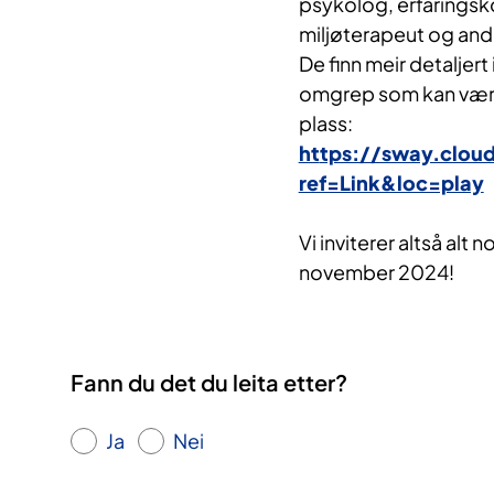
psykolog, erfarings
miljøterapeut og andre 
De finn meir detaljert 
omgrep som kan være n
plass:
ht
tps://sway.clo
ref=Link&loc=play
Vi inviterer altså alt
november 2024!
Fann du det du leita etter?
Ja
Nei