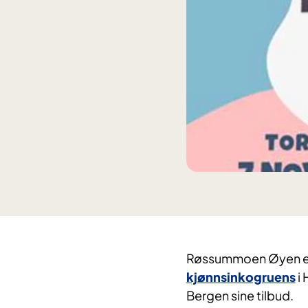
Røssummoen Øyen er 
kjønnsinkogruens
i 
Bergen sine tilbud.