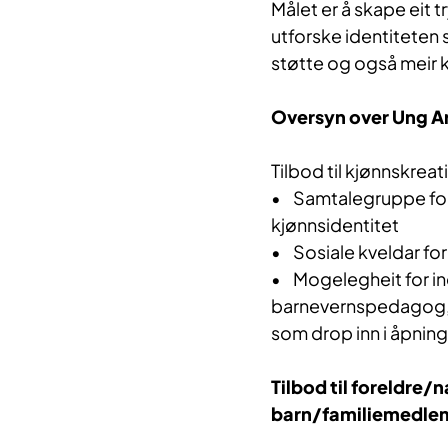
Målet er å skape eit
utforske identiteten 
støtte og også meir
Oversyn over Ung Ar
Tilbod til kjønnskre
• Samtalegruppe fo
kjønnsidentitet
• Sosiale kveldar fo
• Mogelegheit for in
barnevernspedagog, s
som drop inn i åpnings
Tilbod til foreldre
barn/familiemedl