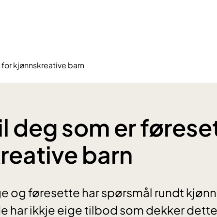
 for kjønnskreative barn
il deg som er føreset
reative barn
e og føresette har spørsmål rundt kjøn
 har ikkje eige tilbod som dekker dette