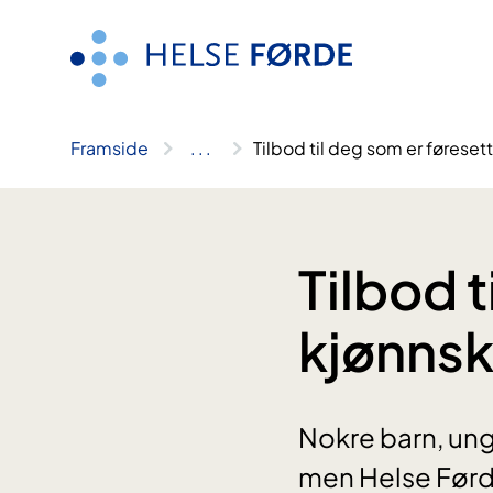
Hopp
til
innhald
Framside
..
.
Tilbod til deg som er føresett
Tilbod t
kjønnsk
Nokre barn, ung
men Helse Førde