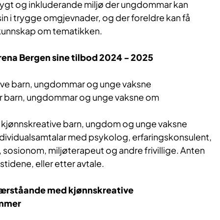
 trygt og inkluderande miljø der ungdommar kan
sin i trygge omgjevnader, og der foreldre kan få
 kunnskap om tematikken.
ena Bergen sine tilbod 2024 - 2025
ative barn, ungdommar og unge vaksne
r barn, ungdommar og unge vaksne om
r kjønnskreative barn, ungdom og unge vaksne
dividualsamtalar med psykolog, erfaringskonsulent,
osionom, miljøterapeut og andre frivillige. Anten
tidene, eller etter avtale.
/nærståande med kjønnskreative
emmer