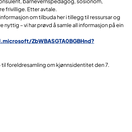
konsulent, barnevernspedagog, sosionom,
frivillige. Etter avtale.
informasjon om tilbuda her i tillegg til ressursar og
yttig – vi har prøvd å samle all informasjon på ein
ud.microsoft/ZbWBASGTA0BGBHnd?
 no til foreldresamling om kjønnsidentitet den 7.