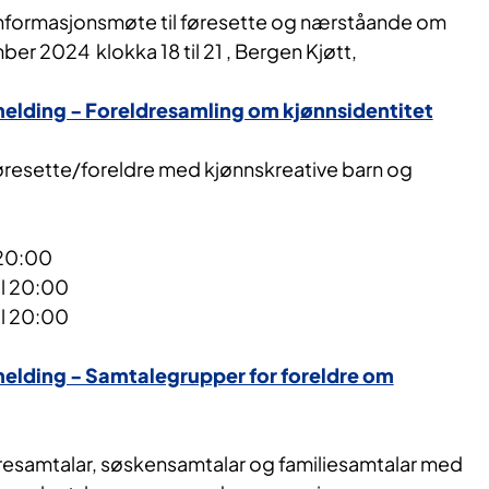
nformasjonsmøte til føresette og nærståande om
ber 2024 klokka 18 til 21 , Bergen Kjøtt,
elding - Foreldresamling om kjønnsidentitet
resette/foreldre med kjønnskreative barn og
 20:00
il 20:00
il 20:00
elding - Samtalegrupper for foreldre om
esamtalar, søskensamtalar og familiesamtalar med