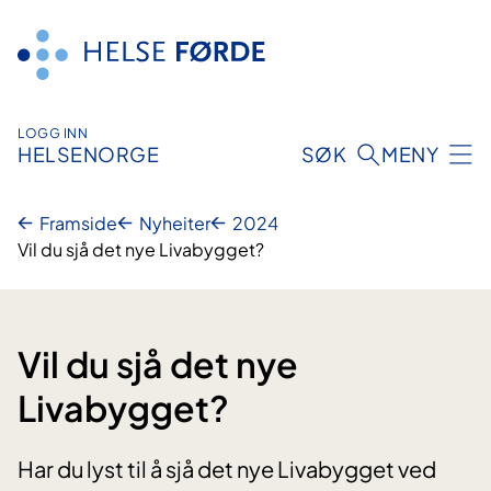
Hopp
til
innhald
LOGG INN
HELSENORGE
SØK
MENY
Framside
Nyheiter
2024
Vil du sjå det nye Livabygget?
Vil du sjå det nye
Livabygget?
Har du lyst til å sjå det nye Livabygget ved