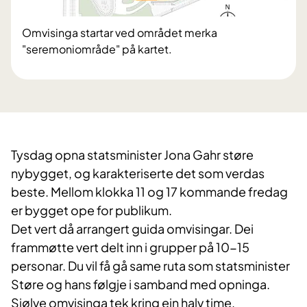
Omvisinga startar ved området merka
"seremoniområde" på kartet.
Tysdag opna statsminister Jona Gahr støre
nybygget, og karakteriserte det som verdas
beste. Mellom klokka 11 og 17 kommande fredag
er bygget ope for publikum.
Det vert då arrangert guida omvisingar. Dei
frammøtte vert delt inn i grupper på 10-15
personar. Du vil få gå same ruta som statsminister
Støre og hans følgje i samband med opninga.
Sjølve omvisinga tek kring ein halv time.