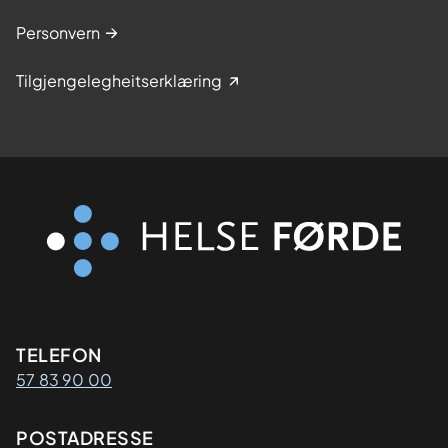
Personvern
Tilgjengelegheitserklæring
Kontaktinformasjon
TELEFON
57 83 90 00
Adresse
POSTADRESSE