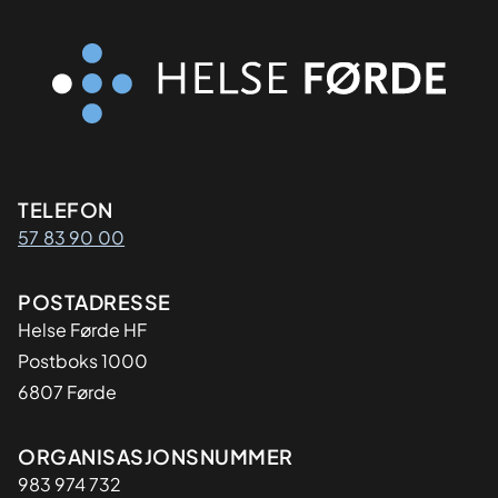
Kontaktinformasjon
TELEFON
57 83 90 00
Adresse
POSTADRESSE
Helse Førde HF
Postboks 1000
6807 Førde
Organisasjon
ORGANISASJONSNUMMER
983 974 732