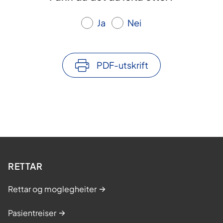
Ja
Nei
PDF-utskrift
RETTAR
Rettar og moglegheiter
Pasientreiser