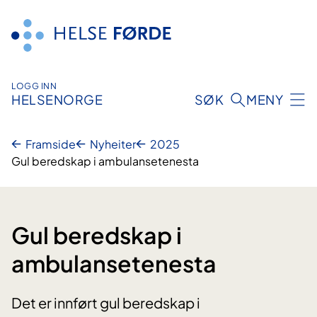
Hopp
til
innhald
LOGG INN
HELSENORGE
SØK
MENY
Framside
Nyheiter
2025
Gul beredskap i ambulansetenesta
Gul beredskap i
ambulansetenesta
Det er innført gul beredskap i