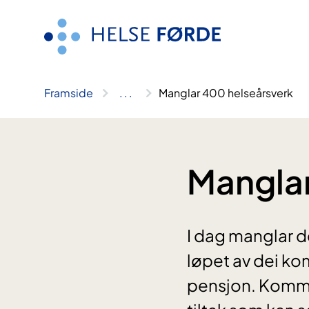
Hopp
til
innhald
Framside
..
.
Manglar 400 helseårsverk
Manglar
I dag manglar d
løpet av dei ko
pensjon. Kommu