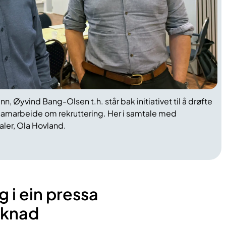
inn,
Øyvin
d
Bang-Olsen
t.h
.
står bak
initiativet
til
å drøfte
samarbeide om rekruttering. Her i samtale med
aler, Ola Hovland
.
g i ein pressa
rknad