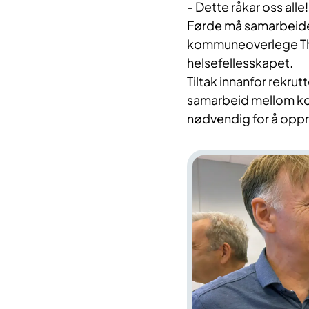
- Dette råkar oss al
Førde må samarbeide 
kommuneoverlege Thom
helsefellesskapet.
Tiltak innanfor rekrut
samarbeid mellom ko
nødvendig for å oppre