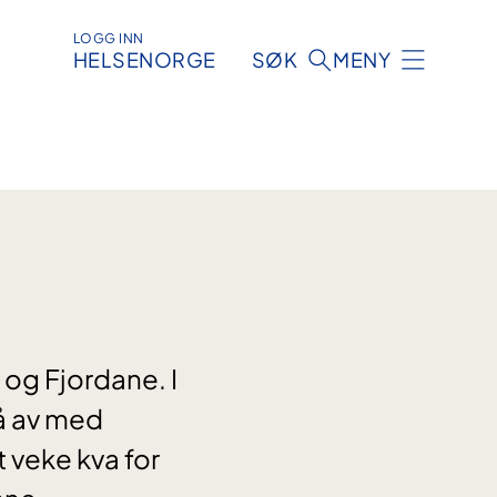
LOGG INN
HELSENORGE
SØK
MENY
 og Fjordane. I
gå av med
 veke kva for