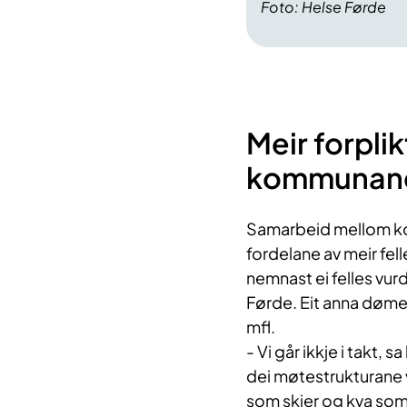
Foto: Helse Førde
Meir forpl
kommunane
Samarbeid mellom kom
fordelane av meir fel
nemnast ei felles vu
Førde. Eit anna døme 
mfl.
- Vi går ikkje i takt,
dei møtestrukturane vi
som skjer og kva som k