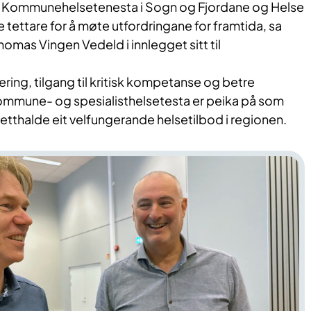
le! Kommunehelsetenesta i Sogn og Fjordane og Helse
tettare for å møte utfordringane for framtida, sa
as Vingen Vedeld i innlegget sitt til
tering, tilgang til kritisk kompetanse og betre
mmune- og spesialisthelsetesta er peika på som
tthalde eit velfungerande helsetilbod i regionen.