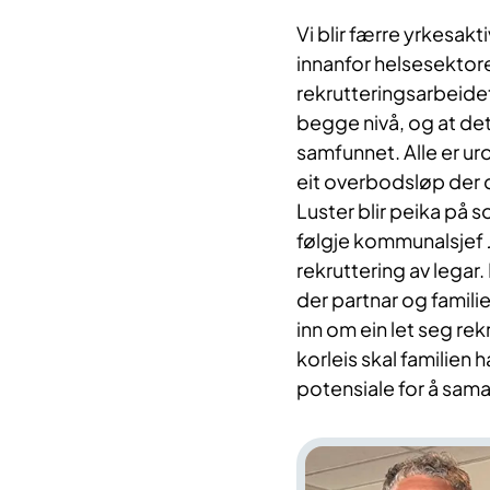
Vi blir færre yrkesakt
innanfor helsesektore
rekrutteringsarbeidet 
begge nivå, og at det i
samfunnet. Alle er uro
eit overbodsløp der d
Luster blir peika på 
følgje kommunalsjef J
rekruttering av legar.
der partnar og familie
inn om ein let seg rek
korleis skal familien 
potensiale for å sam