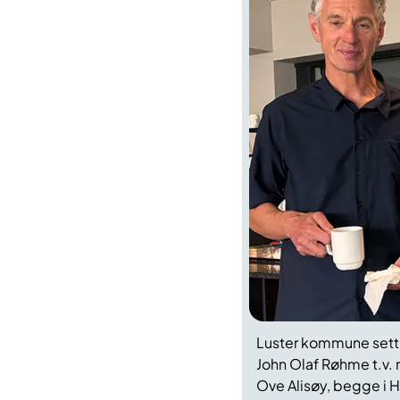
Luster kommune
sett
Jo
h
n Olaf
Røhme
t.v
.
Ove Alisøy
,
begge i H