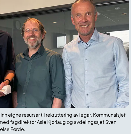
 inn eigne
resursar til rekruttering av legar
. K
ommunalsjef
 med
fagdirektør Asle Kjørlaug og avdelingssjef Sven
else Førde.