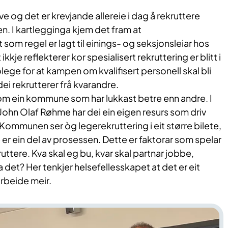
ive og det er krevjande allereie i dag å rekruttere
n. I kartlegginga kjem det fram at
som regel er lagt til einings- og seksjonsleiar hos
kkje reflekterer kor spesialisert rekruttering er blitt i
lege for at kampen om kvalifisert personell skal bli
ei rekrutterer frå kvarandre.
som ein kommune som har lukkast betre enn andre. I
ohn Olaf Røhme har dei ein eigen resurs som driv
 Kommunen ser òg legerekruttering i eit større bilete,
 er ein del av prosessen. Dette er faktorar som spelar
ruttere. Kva skal eg bu, kvar skal partnar jobbe,
ha det? Her tenkjer helsefellesskapet at det er eit
arbeide meir.