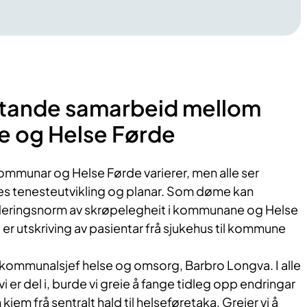
iktande samarbeid mellom
 og Helse Førde
munar og Helse Førde varierer, men alle ser
les tenesteutvikling og planar. Som døme kan
rderingsnorm av skrøpelegheit i kommunane og Helse
er utskriving av pasientar frå sjukehus til kommune
 sa kommunalsjef helse og omsorg, Barbro Longva. I alle
 er del i, burde vi greie å fange tidleg opp endringar
jem frå sentralt hald til helseføretaka. Greier vi å