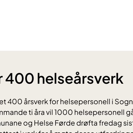
 400 helseårsverk
et 400 årsverk for helsepersonell i Sogn
mmande ti åra vil 1000 helsepersonell 
nane og Helse Førde drøfta fredag sist