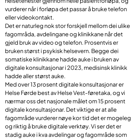
helsetenester gjennom heile pasientforløpa, og
vurderer når i forløpa det passar å bruke telefon
eller videokontakt.
Det er naturleg nok stor forskjell mellom dei ulike
fagområda, avdelingane og klinikkane når det
gjeld bruk av video og telefon. Prosentvis er
bruken størst i psykisk helsevern. Begge dei
somatiske klinikkane hadde auke i bruken av
digitale konsultasjonar i 2023, medisinsk klinikk
hadde aller størst auke.
Med over 13 prosent digitale konsultasjonar er
Helse Førde best av Helse Vest-føretaka, og vi
nærmar oss det nasjonale målet om 15 prosent
digitale konsultasjonar. Det viktige er at alle
fagområde vurderer nøye kor tid det er mogeleg
og riktig å bruke digitale verktøy. Vi ser det er
stadig auke i kva avdelingar og fagområde som