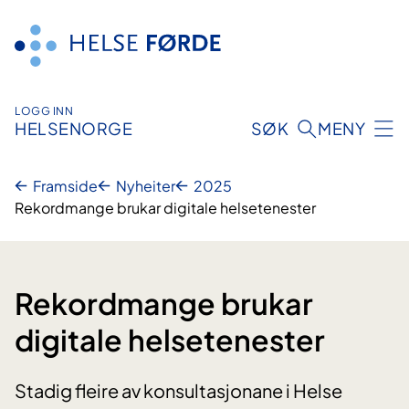
Hopp
til
innhald
LOGG INN
HELSENORGE
SØK
MENY
Framside
Nyheiter
2025
Rekordmange brukar digitale helsetenester
Rekordmange brukar
digitale helsetenester
Stadig fleire av konsultasjonane i Helse