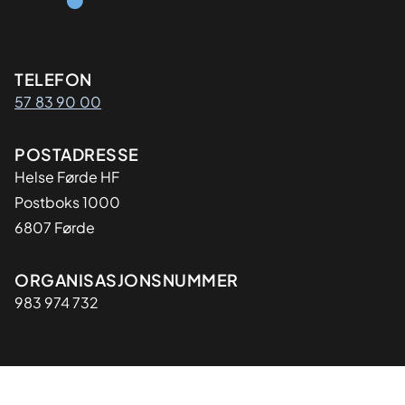
Kontaktinformasjon
TELEFON
57 83 90 00
Adresse
POSTADRESSE
Helse Førde HF
Postboks 1000
6807 Førde
Organisasjon
ORGANISASJONSNUMMER
983 974 732