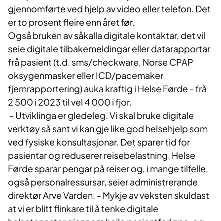
gjennomførte ved hjelp av video eller telefon. Det
er to prosent fleire enn året før.
Også bruken av såkalla digitale kontaktar, det vil
seie digitale tilbakemeldingar eller datarapportar
frå pasient (t.d. sms/checkware, Norse CPAP
oksygenmasker eller ICD/pacemaker
fjernrapportering) auka kraftig i Helse Førde - frå
2 500 i 2023 til vel 4 000 i fjor.
- Utviklinga er gledeleg. Vi skal bruke digitale
verktøy så sant vi kan gje like god helsehjelp som
ved fysiske konsultasjonar. Det sparer tid for
pasientar og reduserer reisebelastning. Helse
Førde sparar pengar på reiser og, i mange tilfelle,
også personalressursar, seier administrerande
direktør Arve Varden. - Mykje av veksten skuldast
at vi er blitt flinkare til å tenke digitale